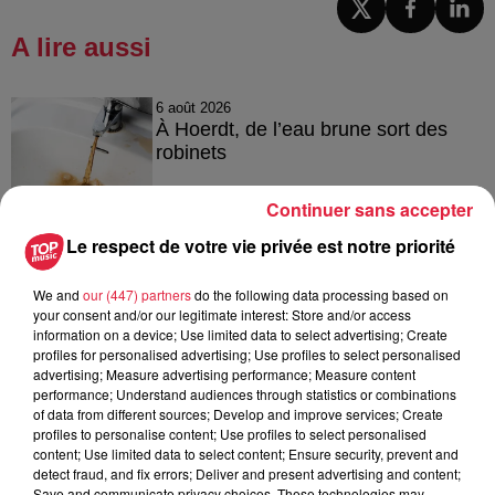
A lire aussi
6 août 2026
À Hoerdt, de l’eau brune sort des
robinets
Continuer sans accepter
Le respect de votre vie privée est notre priorité
6 août 2026
Tags antisémites à Strasbourg :
We and
our (447) partners
do the following data processing based on
Catherine Trautmann réagit
your consent and/or our legitimate interest: Store and/or access
information on a device; Use limited data to select advertising; Create
profiles for personalised advertising; Use profiles to select personalised
advertising; Measure advertising performance; Measure content
performance; Understand audiences through statistics or combinations
6 août 2026
of data from different sources; Develop and improve services; Create
Au zoo de Mulhouse : rencontre
profiles to personalise content; Use profiles to select personalised
avec les flamants rouges
content; Use limited data to select content; Ensure security, prevent and
detect fraud, and fix errors; Deliver and present advertising and content;
Save and communicate privacy choices. These technologies may