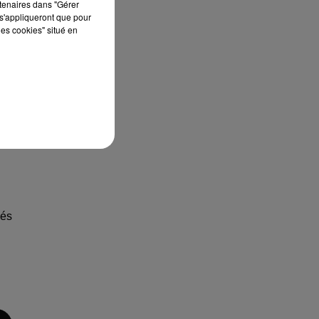
rtenaires dans "Gérer
eut
s'appliqueront que pour
les cookies" situé en
rès
ire
mbe
nes
 de
vés