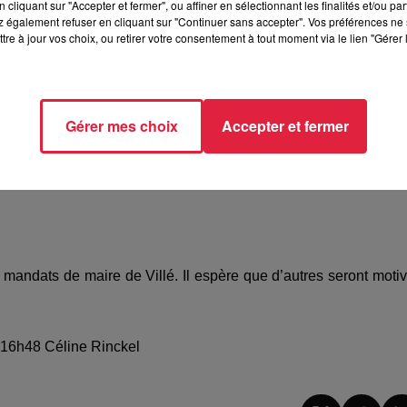
cliquant sur "Accepter et fermer", ou affiner en sélectionnant les finalités et/ou pa
érieur, proche de la population. Il sait aussi que le maire ne p
 également refuser en cliquant sur "Continuer sans accepter". Vos préférences ne 
tre à jour vos choix, ou retirer votre consentement à tout moment via le lien "Gérer 
Le secrétaire général, c’est mon bras-droit, on a une relation t
ints et ses conseillers municipaux. En presque vingt ans, le ma
le à boucler et que les tâches administratives augmentaient.
and sujet. On ne peut pas tout maîtriser et chaque fois, ça reto
Gérer mes choix
Accepter et fermer
e de vocations ? Evidement quand on voit dans certaines commu
uve toujours une tête de liste. Et ça sera toujours intéressant
 projets pour faire avancer la commune.
 mandats de maire de Villé. Il espère que d’autres seront moti
à 16h48 Céline Rinckel