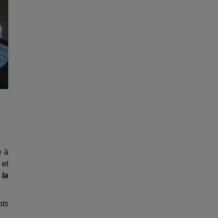
e à
 et
 la
nts