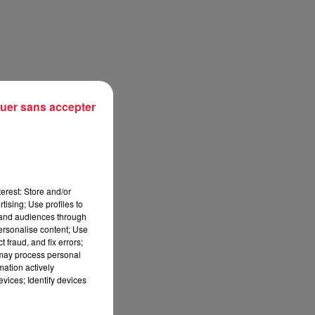
est
uer sans accepter
les
rte
 je
erest: Store and/or
tising; Use profiles to
tand audiences through
personalise content; Use
 fraud, and fix errors;
 may process personal
mation actively
vices; Identify devices