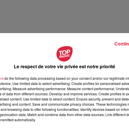
dré Frantz, âgé de 69 ans, a décidé d’arrêter :
"
La passion 
Contin
e beaucoup entre parenthèses. J’ai deux charmantes petites-fil
lo !"
.
t le négatif j’aime bien l’oublier. Donc aujourd’hui ce qui m’impo
Le respect de votre vie privée est notre priorité
ts relativement importants. Je termine mon 3ème mandat. Donc
la population aux différents projets.
ers
do the following data processing based on your consent and/or our legitimate int
device; Use limited data to select advertising; Create profiles for personalised adver
vertising; Measure advertising performance; Measure content performance; Unders
ns of data from different sources; Develop and improve services; Create profiles to 
alised content; Use limited data to select content; Ensure security, prevent and detect
ertising and content; Save and communicate privacy choices. These technologies
and browsing data to offer following functionalities: Identify devices based on infor
 Music
eolocation data; Match and combine data from other data sources; Link different de
nsmitted automatically.