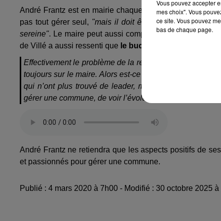
Vous pouvez accepter en 
André Frantz est en mairie chaque jour mais aussi à l’ext
mes choix". Vous pouvez
ce site. Vous pouvez met
pas tout gérer seul,
"mais il doit être informé de tout"
.
"
bas de chaque page.
sereine"
. Le maire peut aussi compter sur ses trois adjo
de Villé a aussi ressenti que
le budget était plus diffici
Effectivement le problème de la responsabilité est un gr
toujours sur le maire. Alors est-ce qu’il y a un manqu
qui n’ont plus trouvé de leader, mais en général on tro
gérer une commune, de voir l’évolution, de préparer des
André Frantz ne retiendra que les aspects positifs de ses
et passionnés pour gérer une commune.
Publié : 4 mars 2020 à 7h00 - Modifié : 30 octobre 2025 