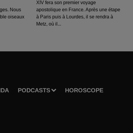
XIV fera son premier voyage
uges. Nous
apostolique en France. Après une étape
able oiseaux
à Paris puis à Lourdes, il se rendra à
Metz, où il...
NDA
PODCASTS
HOROSCOPE