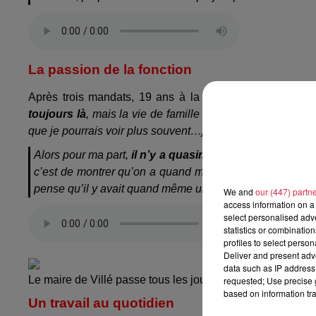
La passion de la fonction
Après trois mandats, 19 ans à la tête de la mairie, An
toujours là
, mais la vie de famille on la met quand mêm
que je pourrais voir plus souvent…je ferai aussi plus de vé
Alors pour ma part,
il n’y a quasiment que du positif
. E
c’est de montrer qu’on a quand même réalisé des proje
pense qu’il y avait quand même une certaine adhésion de 
We and
our (447) partn
access information on a 
select personalised ad
statistics or combinatio
profiles to select person
Deliver and present adv
data such as IP address 
Le maire de Villé passe tous les jours à la mairie. / @Top
requested; Use precise g
based on information tra
Un travail au quotidien