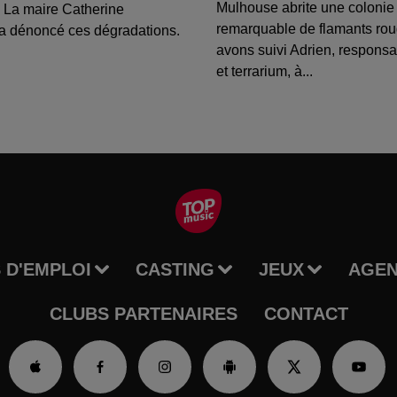
Mulhouse abrite une colonie
 La maire Catherine
remarquable de flamants ro
a dénoncé ces dégradations.
avons suivi Adrien, respons
et terrarium, à...
 D'EMPLOI
CASTING
JEUX
AGE
CLUBS PARTENAIRES
CONTACT