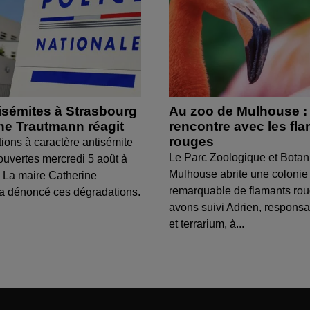
isémites à Strasbourg
Au zoo de Mulhouse :
ine Trautmann réagit
rencontre avec les fl
rouges
tions à caractère antisémite
Le Parc Zoologique et Botan
ouvertes mercredi 5 août à
Mulhouse abrite une colonie
 La maire Catherine
remarquable de flamants ro
a dénoncé ces dégradations.
avons suivi Adrien, respons
et terrarium, à...