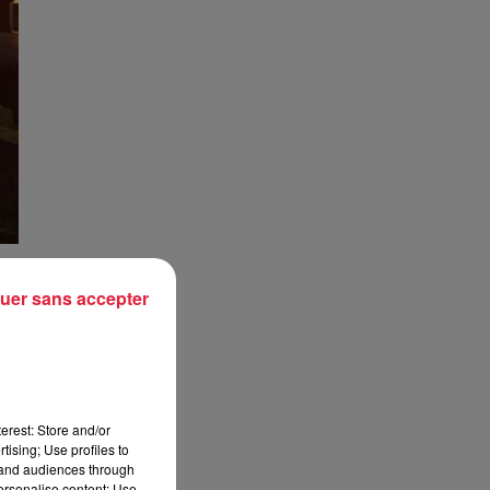
uer sans accepter
t
ets
 de
erest: Store and/or
tising; Use profiles to
tand audiences through
CF.
personalise content; Use