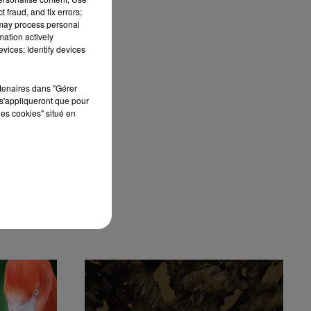
 fraud, and fix errors;
 may process personal
mation actively
vices; Identify devices
rtenaires dans "Gérer
s'appliqueront que pour
les cookies" situé en