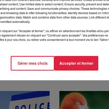
alised content; Use limited data to select content; Ensure security, prevent and detect
ertising and content; Save and communicate privacy choices. These technologies
and browsing data to offer following functionalities: Identify devices based on infor
eolocation data; Match and combine data from other data sources; Link different de
nsmitted automatically.
cliquant sur "Accepter et fermer", ou affiner en sélectionnant les finalités et/ou pa
 également refuser en cliquant sur "Continuer sans accepter". Vos préférences ne 
tre à jour vos choix, ou retirer votre consentement à tout moment via le lien "Gérer 
10h57 Rédaction
Gérer mes choix
Accepter et fermer