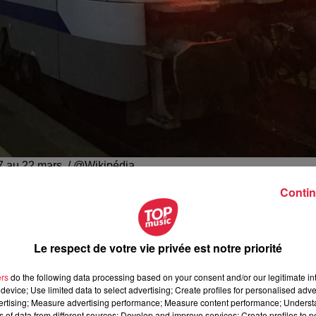
 7 au 22 mars. / @Wikipédia
Contin
uer le coup ! Pendant trois week-ends, 80 000 billets seron
réseau TER Grand Est.
Le respect de votre vie privée est notre priorité
.
Les trois week-ends de mars (7-8, 14-15, 21-22), 80 000 bill
on la distance proposée.
Des prix ronds offrant environ 70 %
ers
do the following data processing based on your consent and/or our legitimate int
 sont concernés.
device; Use limited data to select advertising; Create profiles for personalised adver
vertising; Measure advertising performance; Measure content performance; Unders
site
TER Grand Est
,
Oui SNCF
et sur l'application l'Assitant SN
ns of data from different sources; Develop and improve services; Create profiles to 