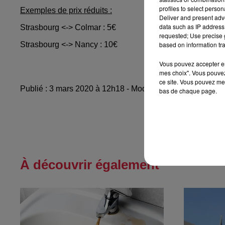
profiles to select person
Exemples de prix réduits :
Deliver and present adv
data such as IP address 
Strasbourg <-> Colmar : 5€
requested; Use precise g
based on information tra
Strasbourg <-> Nancy : 10€
Vous pouvez accepter en 
mes choix". Vous pouvez
ce site. Vous pouvez met
Publié : 3 mars 2020 à 12h18 - Modifié : 10 mai 2021 à 
bas de chaque page.
À découvrir également