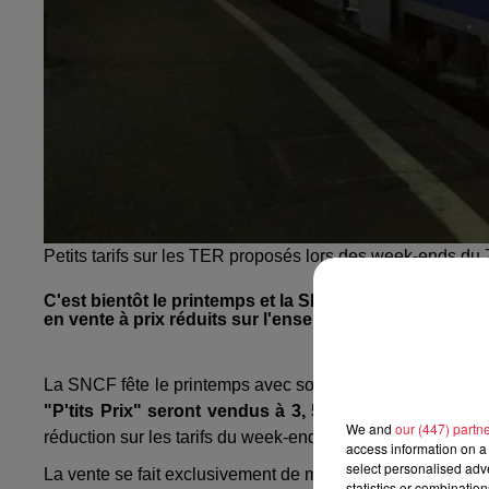
Petits tarifs sur les TER proposés lors des week-ends du
C'est bientôt le printemps et la SNCF a décidé de marq
en vente à prix réduits sur l'ensemble des lignes du 
La SNCF fête le printemps avec son initiative TER FLUO
"P'tits Prix" seront vendus à 3, 5, 10, 15 ou 20€ sel
We and
our (447) partn
réduction sur les tarifs du week-end. Tous les trains TER
access information on a 
select personalised ad
La vente se fait exclusivement de manière digitale sur le 
statistics or combinatio