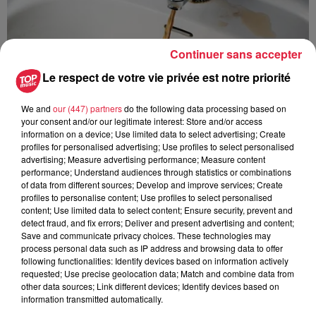
Continuer sans accepter
Le respect de votre vie privée est notre priorité
We and
our (447) partners
do the following data processing based on
your consent and/or our legitimate interest: Store and/or access
information on a device; Use limited data to select advertising; Create
profiles for personalised advertising; Use profiles to select personalised
advertising; Measure advertising performance; Measure content
performance; Understand audiences through statistics or combinations
of data from different sources; Develop and improve services; Create
À Hoerdt, de l’eau brune sort des robinets
profiles to personalise content; Use profiles to select personalised
Depuis plusieurs jours, des habitants de Hoerdt ont vu de
content; Use limited data to select content; Ensure security, prevent and
l’eau brune s’écouler de leurs robinets. Face aux
detect fraud, and fix errors; Deliver and present advertising and content;
Save and communicate privacy choices. These technologies may
nombreuses interrogations, la municipalité a pris...
process personal data such as IP address and browsing data to offer
following functionalities: Identify devices based on information actively
requested; Use precise geolocation data; Match and combine data from
other data sources; Link different devices; Identify devices based on
information transmitted automatically.