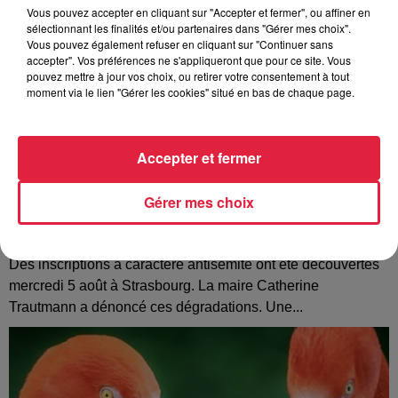
Vous pouvez accepter en cliquant sur "Accepter et fermer", ou affiner en
sélectionnant les finalités et/ou partenaires dans "Gérer mes choix".
Vous pouvez également refuser en cliquant sur "Continuer sans
accepter". Vos préférences ne s'appliqueront que pour ce site. Vous
pouvez mettre à jour vos choix, ou retirer votre consentement à tout
moment via le lien "Gérer les cookies" situé en bas de chaque page.
Accepter et fermer
Gérer mes choix
Tags antisémites à Strasbourg : Catherine
Trautmann réagit
Des inscriptions à caractère antisémite ont été découvertes
mercredi 5 août à Strasbourg. La maire Catherine
Trautmann a dénoncé ces dégradations. Une...