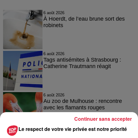
6 août 2026
À Hoerdt, de l’eau brune sort des
robinets
6 août 2026
Tags antisémites à Strasbourg :
Catherine Trautmann réagit
6 août 2026
Au zoo de Mulhouse : rencontre
avec les flamants rouges
Continuer sans accepter
Le respect de votre vie privée est notre priorité