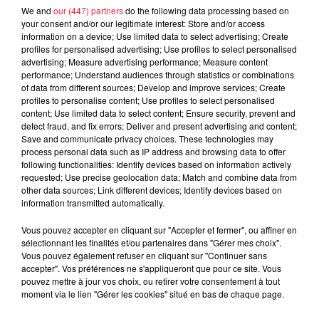
We and
our (447) partners
do the following data processing based on
your consent and/or our legitimate interest: Store and/or access
À découvrir également
information on a device; Use limited data to select advertising; Create
profiles for personalised advertising; Use profiles to select personalised
advertising; Measure advertising performance; Measure content
performance; Understand audiences through statistics or combinations
of data from different sources; Develop and improve services; Create
profiles to personalise content; Use profiles to select personalised
content; Use limited data to select content; Ensure security, prevent and
detect fraud, and fix errors; Deliver and present advertising and content;
Save and communicate privacy choices. These technologies may
process personal data such as IP address and browsing data to offer
following functionalities: Identify devices based on information actively
requested; Use precise geolocation data; Match and combine data from
other data sources; Link different devices; Identify devices based on
information transmitted automatically.
Vous pouvez accepter en cliquant sur "Accepter et fermer", ou affiner en
sélectionnant les finalités et/ou partenaires dans "Gérer mes choix".
Vous pouvez également refuser en cliquant sur "Continuer sans
accepter". Vos préférences ne s'appliqueront que pour ce site. Vous
pouvez mettre à jour vos choix, ou retirer votre consentement à tout
moment via le lien "Gérer les cookies" situé en bas de chaque page.
À Hoerdt, de l’eau brune sort des robinets