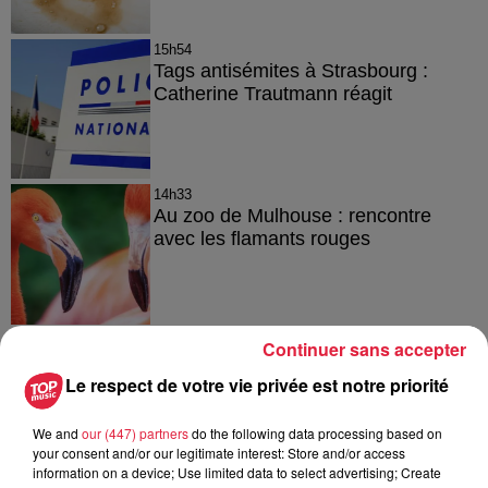
15h54
Tags antisémites à Strasbourg :
Catherine Trautmann réagit
14h33
Au zoo de Mulhouse : rencontre
avec les flamants rouges
Continuer sans accepter
Le respect de votre vie privée est notre priorité
À découvrir également
We and
our (447) partners
do the following data processing based on
your consent and/or our legitimate interest: Store and/or access
information on a device; Use limited data to select advertising; Create