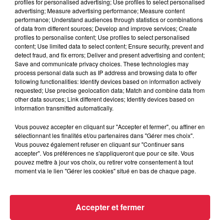
profiles for personalised advertising; Use profiles to select personalised
advertising; Measure advertising performance; Measure content
performance; Understand audiences through statistics or combinations
of data from different sources; Develop and improve services; Create
profiles to personalise content; Use profiles to select personalised
content; Use limited data to select content; Ensure security, prevent and
detect fraud, and fix errors; Deliver and present advertising and content;
Save and communicate privacy choices. These technologies may
process personal data such as IP address and browsing data to offer
following functionalities: Identify devices based on information actively
requested; Use precise geolocation data; Match and combine data from
other data sources; Link different devices; Identify devices based on
information transmitted automatically.
Vous pouvez accepter en cliquant sur "Accepter et fermer", ou affiner en
sélectionnant les finalités et/ou partenaires dans "Gérer mes choix".
Vous pouvez également refuser en cliquant sur "Continuer sans
À Hoerdt, de l’eau brune sort des robinets
accepter". Vos préférences ne s'appliqueront que pour ce site. Vous
Depuis plusieurs jours, des habitants de Hoerdt ont vu de
pouvez mettre à jour vos choix, ou retirer votre consentement à tout
moment via le lien "Gérer les cookies" situé en bas de chaque page.
l’eau brune s’écouler de leurs robinets. Face aux
nombreuses interrogations, la municipalité a pris...
Accepter et fermer