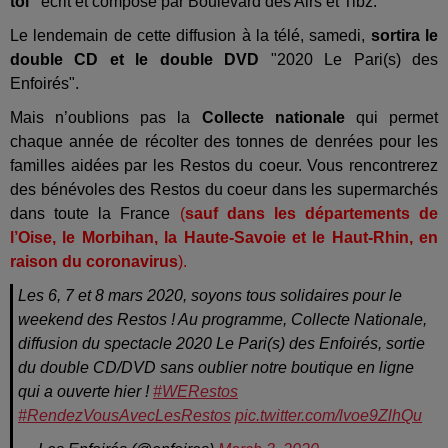
toi"
écrit et composé par Boulevard des Airs et Tibz.
Le lendemain de cette diffusion à la télé, samedi,
sortira le
double CD et le double DVD
"2020 Le Pari(s) des
Enfoirés".
Mais n’oublions pas la
Collecte nationale
qui permet
chaque année de récolter des tonnes de denrées pour les
familles aidées par les Restos du coeur. Vous rencontrerez
des bénévoles des Restos du coeur dans les supermarchés
dans toute la France
(
sauf dans les départements de
l’Oise, le Morbihan, la Haute-Savoie et le Haut-Rhin, en
raison du coronavirus
).
Les 6, 7 et 8 mars 2020, soyons tous solidaires pour le
weekend des Restos ! Au programme, Collecte Nationale,
diffusion du spectacle 2020 Le Pari(s) des Enfoirés, sortie
du double CD/DVD sans oublier notre boutique en ligne
qui a ouverte hier !
#WERestos
#RendezVousAvecLesRestos
pic.twitter.com/lvoe9ZlhQu