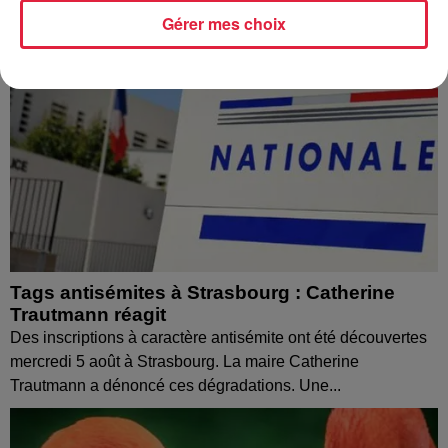
Gérer mes choix
Tags antisémites à Strasbourg : Catherine
Trautmann réagit
Des inscriptions à caractère antisémite ont été découvertes
mercredi 5 août à Strasbourg. La maire Catherine
Trautmann a dénoncé ces dégradations. Une...