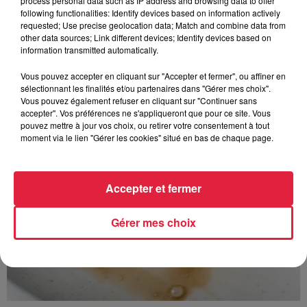
process personal data such as IP address and browsing data to offer
following functionalities: Identify devices based on information actively
requested; Use precise geolocation data; Match and combine data from
other data sources; Link different devices; Identify devices based on
À découvrir également
information transmitted automatically.
Vous pouvez accepter en cliquant sur "Accepter et fermer", ou affiner en
sélectionnant les finalités et/ou partenaires dans "Gérer mes choix".
Vous pouvez également refuser en cliquant sur "Continuer sans
accepter". Vos préférences ne s'appliqueront que pour ce site. Vous
pouvez mettre à jour vos choix, ou retirer votre consentement à tout
moment via le lien "Gérer les cookies" situé en bas de chaque page.
Accepter et fermer
Gérer mes choix