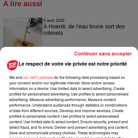
A lire aussi
6 août 2026
À Hoerdt, de l’eau brune sort des
robinets
Continuer sans accepter
6 août 2026
Le respect de votre vie privée est notre priorité
Tags antisémites à Strasbourg :
Catherine Trautmann réagit
We and
our (447) partners
do the following data processing based on
your consent and/or our legitimate interest: Store and/or access
information on a device; Use limited data to select advertising; Create
profiles for personalised advertising; Use profiles to select personalised
advertising; Measure advertising performance; Measure content
6 août 2026
performance; Understand audiences through statistics or combinations
Au zoo de Mulhouse : rencontre
of data from different sources; Develop and improve services; Create
avec les flamants rouges
profiles to personalise content; Use profiles to select personalised
content; Use limited data to select content; Ensure security, prevent and
detect fraud, and fix errors; Deliver and present advertising and content;
Save and communicate privacy choices. These technologies may