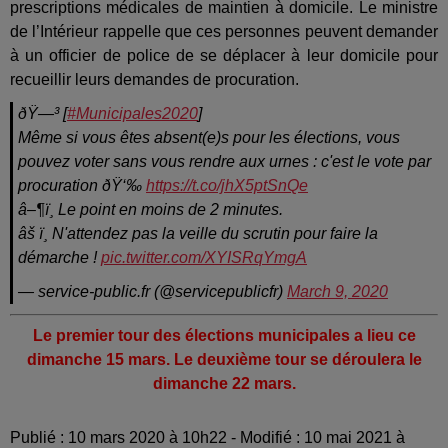
prescriptions médicales de maintien à domicile. Le ministre
de l’Intérieur rappelle que ces personnes peuvent demander
à un officier de police de se déplacer à leur domicile pour
recueillir leurs demandes de procuration.
ðŸ—³ [
#Municipales2020
]
Même si vous êtes absent(e)s pour les élections, vous
pouvez voter sans vous rendre aux urnes : c'est le vote par
procuration ðŸ‘‰
https://t.co/jhX5ptSnQe
â–¶ï¸ Le point en moins de 2 minutes.
âš ï¸ N'attendez pas la veille du scrutin pour faire la
démarche !
pic.twitter.com/XYISRqYmgA
— service-public.fr (@servicepublicfr)
March 9, 2020
Le premier tour des élections municipales a lieu ce
dimanche 15 mars. Le deuxième tour se déroulera le
dimanche 22 mars.
Publié : 10 mars 2020 à 10h22 - Modifié : 10 mai 2021 à