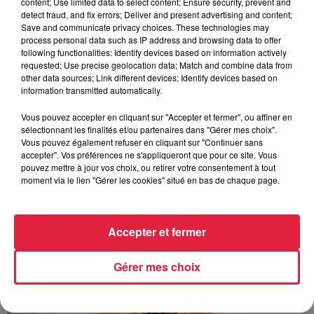
content; Use limited data to select content; Ensure security, prevent and
Au zoo de Mulhouse : rencontre
detect fraud, and fix errors; Deliver and present advertising and content;
avec les flamants rouges
Save and communicate privacy choices. These technologies may
process personal data such as IP address and browsing data to offer
following functionalities: Identify devices based on information actively
requested; Use precise geolocation data; Match and combine data from
other data sources; Link different devices; Identify devices based on
information transmitted automatically.
Vous pouvez accepter en cliquant sur "Accepter et fermer", ou affiner en
À découvrir également
sélectionnant les finalités et/ou partenaires dans "Gérer mes choix".
Vous pouvez également refuser en cliquant sur "Continuer sans
accepter". Vos préférences ne s'appliqueront que pour ce site. Vous
pouvez mettre à jour vos choix, ou retirer votre consentement à tout
moment via le lien "Gérer les cookies" situé en bas de chaque page.
Accepter et fermer
Gérer mes choix