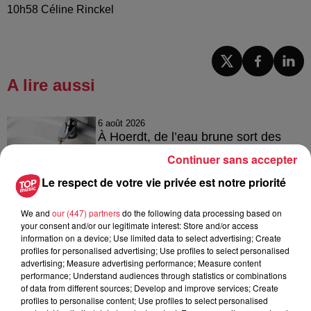
10h58 Céline Rinckel
A lire aussi
6 août 2026
À Hoerdt, de l’eau brune sort des
robinets
Continuer sans accepter
Le respect de votre vie privée est notre priorité
We and
our (447) partners
do the following data processing based on
6 août 2026
your consent and/or our legitimate interest: Store and/or access
Tags antisémites à Strasbourg :
information on a device; Use limited data to select advertising; Create
Catherine Trautmann réagit
profiles for personalised advertising; Use profiles to select personalised
advertising; Measure advertising performance; Measure content
performance; Understand audiences through statistics or combinations
of data from different sources; Develop and improve services; Create
profiles to personalise content; Use profiles to select personalised
6 août 2026