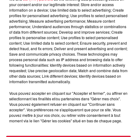
your consent and/or our legitimate interest: Store and/or access
information on a device; Use limited data to select advertising; Create
profiles for personalised advertising; Use profiles to select personalised
advertising; Measure advertising performance; Measure content
performance; Understand audiences through statistics or combinations
of data from different sources; Develop and improve services; Create
profiles to personalise content; Use profiles to select personalised
content; Use limited data to select content; Ensure security, prevent and
detect fraud, and fix errors; Deliver and present advertising and content;
Save and communicate privacy choices. These technologies may
process personal data such as IP address and browsing data to offer
following functionalities: Identify devices based on information actively
requested; Use precise geolocation data; Match and combine data from
other data sources; Link different devices; Identify devices based on
information transmitted automatically.
Vous pouvez accepter en cliquant sur "Accepter et fermer", ou affiner en
sélectionnant les finalités et/ou partenaires dans "Gérer mes choix".
Vous pouvez également refuser en cliquant sur "Continuer sans
accepter". Vos préférences ne s'appliqueront que pour ce site. Vous
Europa-Park : des précisons sur l’après Euro-
pouvez mettre à jour vos choix, ou retirer votre consentement à tout
moment via le lien "Gérer les cookies" situé en bas de chaque page.
Mir
Pendant trois décennies, l'Euro-Mir a fait tourner les têtes
des visiteurs. La mythique montagne russe s'apprête