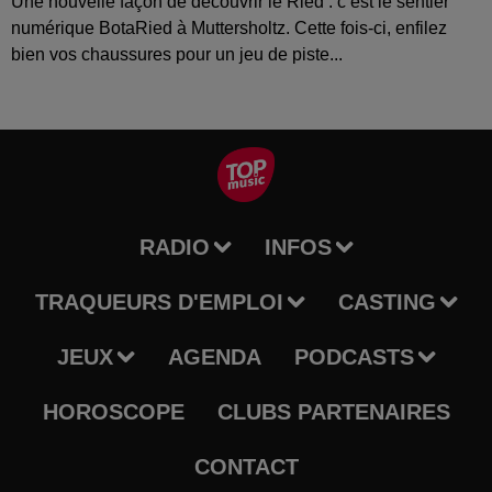
Une nouvelle façon de découvrir le Ried : c’est le sentier
numérique BotaRied à Muttersholtz. Cette fois-ci, enfilez
bien vos chaussures pour un jeu de piste...
RADIO
INFOS
TRAQUEURS D'EMPLOI
CASTING
JEUX
AGENDA
PODCASTS
HOROSCOPE
CLUBS PARTENAIRES
CONTACT