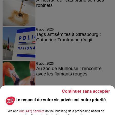
À Hoerdt, de l’eau brune sort des
robinets
6 août 2026
Tags antisémites à Strasbourg :
Catherine Trautmann réagit
6 août 2026
Au zoo de Mulhouse : rencontre
avec les flamants rouges
Continuer sans accepter
Le respect de votre vie privée est notre priorité
À découvrir également
We and
our (447) partners
do the following data processing based on