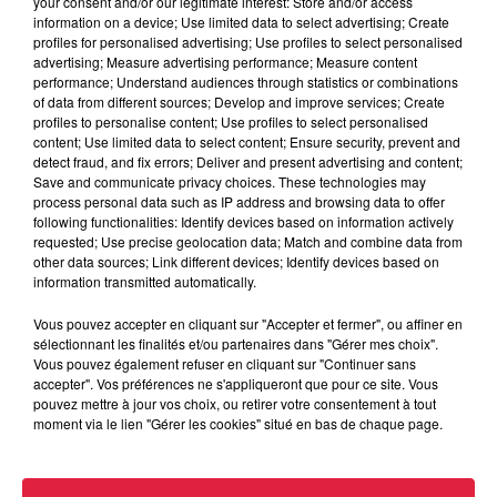
your consent and/or our legitimate interest: Store and/or access
information on a device; Use limited data to select advertising; Create
profiles for personalised advertising; Use profiles to select personalised
advertising; Measure advertising performance; Measure content
performance; Understand audiences through statistics or combinations
of data from different sources; Develop and improve services; Create
profiles to personalise content; Use profiles to select personalised
content; Use limited data to select content; Ensure security, prevent and
detect fraud, and fix errors; Deliver and present advertising and content;
Save and communicate privacy choices. These technologies may
process personal data such as IP address and browsing data to offer
following functionalities: Identify devices based on information actively
requested; Use precise geolocation data; Match and combine data from
other data sources; Link different devices; Identify devices based on
information transmitted automatically.
Vous pouvez accepter en cliquant sur "Accepter et fermer", ou affiner en
sélectionnant les finalités et/ou partenaires dans "Gérer mes choix".
Vous pouvez également refuser en cliquant sur "Continuer sans
accepter". Vos préférences ne s'appliqueront que pour ce site. Vous
pouvez mettre à jour vos choix, ou retirer votre consentement à tout
À Hoerdt, de l’eau brune sort des robinets
moment via le lien "Gérer les cookies" situé en bas de chaque page.
Depuis plusieurs jours, des habitants de Hoerdt ont vu de
l’eau brune s’écouler de leurs robinets. Face aux
nombreuses interrogations, la municipalité a pris...