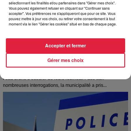
sélectionnant les finalités et/ou partenaires dans "Gérer mes choix".
Vous pouvez également refuser en cliquant sur "Continuer sans
accepter". Vos préférences ne s'appliqueront que pour ce site. Vous
pouvez mettre à jour vos choix, ou retirer votre consentement à tout
moment via le lien "Gérer les cookies" situé en bas de chaque page.
Accepter et fermer
Gérer mes choix
À Hoerdt, de l’eau brune sort des robinets
Depuis plusieurs jours, des habitants de Hoerdt ont vu de
l’eau brune s’écouler de leurs robinets. Face aux
nombreuses interrogations, la municipalité a pris...