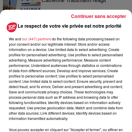
Catherine Trautmann réagit
Continuer sans accepter
Le respect de votre vie privée est notre priorité
6 août 2026
Au zoo de Mulhouse : rencontre
We and
our (447) partners
do the following data processing based on
avec les flamants rouges
your consent and/or our legitimate interest: Store and/or access
information on a device; Use limited data to select advertising; Create
profiles for personalised advertising; Use profiles to select personalised
advertising; Measure advertising performance; Measure content
performance; Understand audiences through statistics or combinations
of data from different sources; Develop and improve services; Create
profiles to personalise content; Use profiles to select personalised
content; Use limited data to select content; Ensure security, prevent and
À découvrir également
detect fraud, and fix errors; Deliver and present advertising and content;
Save and communicate privacy choices. These technologies may
process personal data such as IP address and browsing data to offer
following functionalities: Identify devices based on information actively
requested; Use precise geolocation data; Match and combine data from
other data sources; Link different devices; Identify devices based on
information transmitted automatically.
Vous pouvez accepter en cliquant sur "Accepter et fermer", ou affiner en