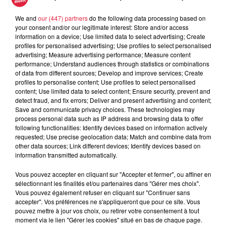
A lire aussi
We and
our (447) partners
do the following data processing based on
your consent and/or our legitimate interest: Store and/or access
information on a device; Use limited data to select advertising; Create
6 août 2026
profiles for personalised advertising; Use profiles to select personalised
À Hoerdt, de l’eau brune sort des
advertising; Measure advertising performance; Measure content
robinets
performance; Understand audiences through statistics or combinations
of data from different sources; Develop and improve services; Create
profiles to personalise content; Use profiles to select personalised
content; Use limited data to select content; Ensure security, prevent and
detect fraud, and fix errors; Deliver and present advertising and content;
Save and communicate privacy choices. These technologies may
6 août 2026
process personal data such as IP address and browsing data to offer
Tags antisémites à Strasbourg :
following functionalities: Identify devices based on information actively
Catherine Trautmann réagit
requested; Use precise geolocation data; Match and combine data from
other data sources; Link different devices; Identify devices based on
information transmitted automatically.
Vous pouvez accepter en cliquant sur "Accepter et fermer", ou affiner en
6 août 2026
sélectionnant les finalités et/ou partenaires dans "Gérer mes choix".
Au zoo de Mulhouse : rencontre
Vous pouvez également refuser en cliquant sur "Continuer sans
avec les flamants rouges
accepter". Vos préférences ne s'appliqueront que pour ce site. Vous
pouvez mettre à jour vos choix, ou retirer votre consentement à tout
moment via le lien "Gérer les cookies" situé en bas de chaque page.