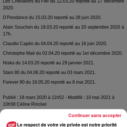
Les Chevaliers du Fiel du 12.03.20 reporté au 17 décembre
2020.
D'Pendance du 15.03.20 reporté au 28 juin 2020.
Alain Souchon du 18.03.20 reporté au 20 septembre 2020 à
17h.
Claudio Capéo du 04.04.20 reporté au 16 juin 2020.
Christophe Maé du 02.04.20 reporté au 1er décembre 2020.
Niska du 14.03.20 reporté au 29 janvier 2021.
Stars 80 du 04.06.20 reporté au 03 mars 2021.
Forever 90 du 16.05.20 reporté au 8 mai 2021.
Publié : 18 mars 2020 à 11h52 - Modifié : 10 mai 2021 à
10h58 Céline Rinckel
Continuer sans accepter
Le respect de votre vie privée est notre priorité