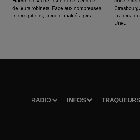
Hoerdt ont vu de l’eau brune s’écouler
ont été déc
de leurs robinets. Face aux nombreuses
Strasbourg.
interrogations, la municipalité a pris...
Trautmann 
Une...
RADIO
INFOS
TRAQUEURS