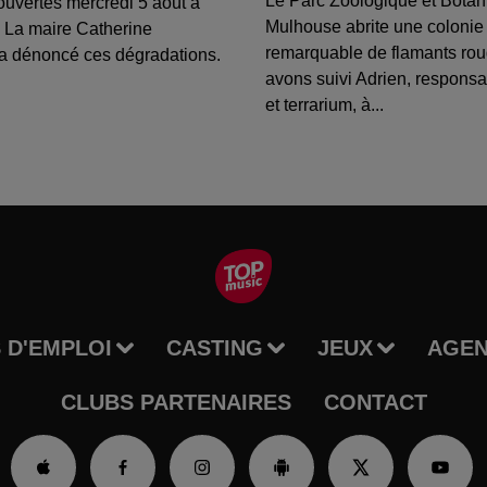
Le Parc Zoologique et Botan
ouvertes mercredi 5 août à
Mulhouse abrite une colonie
 La maire Catherine
remarquable de flamants ro
a dénoncé ces dégradations.
avons suivi Adrien, respons
et terrarium, à...
 D'EMPLOI
CASTING
JEUX
AGE
CLUBS PARTENAIRES
CONTACT