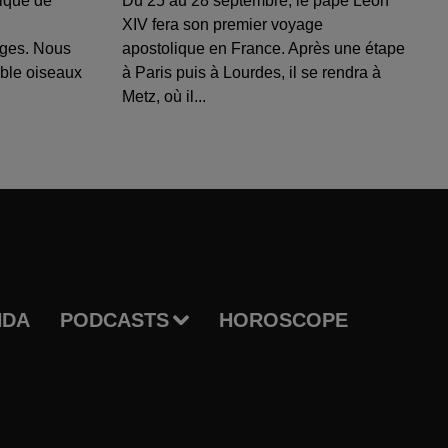
ique de
Du 25 au 28 septembre, le pape Léon
XIV fera son premier voyage
uges. Nous
apostolique en France. Après une étape
able oiseaux
à Paris puis à Lourdes, il se rendra à
Metz, où il...
NDA
PODCASTS
HOROSCOPE