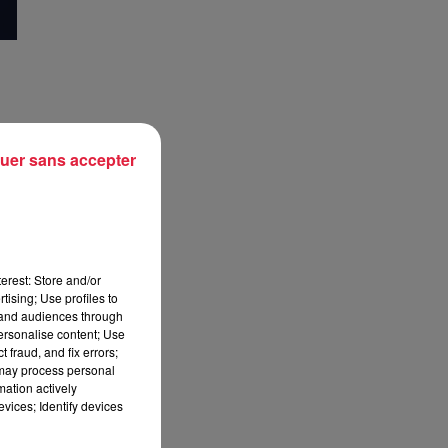
uer sans accepter
 du
t à
 la
in.
erest: Store and/or
tising; Use profiles to
tand audiences through
personalise content; Use
 fraud, and fix errors;
 may process personal
mation actively
vices; Identify devices