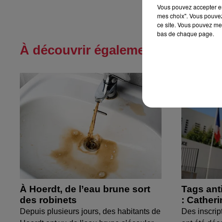
Vous pouvez accepter en 
mes choix". Vous pouvez
ce site. Vous pouvez met
bas de chaque page.
À découvrir également
À Hoerdt, de l’eau brune sort
Tags ant
des robinets
: Cather
Depuis plusieurs jours, des habitants de
Des inscrip