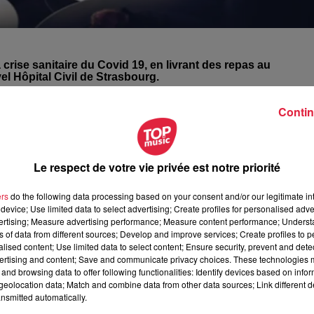
 crise sanitaire du Covid 19, en livrant des repas au
el Hôpital Civil de Strasbourg.
Contin
ignants : une livraison de repas chauds par les restaurateurs
 pas encore atteint, mais les équipes de soignants commencen
n, très engorgés actuellement. Le NHC lance donc
un appel à
Le respect de votre vie privée est notre priorité
s de se sustenter et de continuer à travailler le ventre ple
rrait se multiplier partout dans la région.
ers
do the following data processing based on your consent and/or our legitimate int
device; Use limited data to select advertising; Create profiles for personalised adver
vertising; Measure advertising performance; Measure content performance; Unders
ns of data from different sources; Develop and improve services; Create profiles to 
alised content; Use limited data to select content; Ensure security, prevent and detect
ertising and content; Save and communicate privacy choices. These technologies
and browsing data to offer following functionalities: Identify devices based on infor
à 10h58 Carole Campo
eolocation data; Match and combine data from other data sources; Link different de
nsmitted automatically.