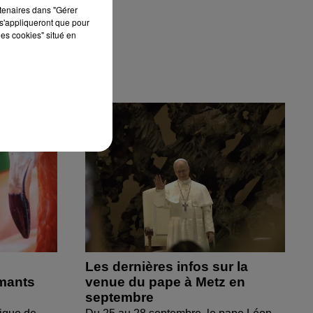
rtenaires dans "Gérer
s'appliqueront que pour
les cookies" situé en
Les dernières infos sur la
amants
venue du pape à Metz en
septembre