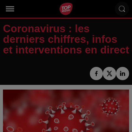
Coronavirus : les
derniers chiffres, infos
et interventions en direct