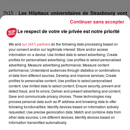
7h15 :
Les Hôpitaux universitaires de Strasbourg vont
participer à un essai clinique européen contre le
Continuer sans accepter
coronavirus. Un essai coordonné par l'Inserm.
Le respect de votre vie privée est notre priorité
7h :
Derniers chiffres du communiqué de l'Agence
régionale de santé Grand Est
: Grâce à la mobilisation de
We and
our (447) partners
do the following data processing based on
tous les acteurs du Grand Est, l'ARS a pu doubler, les
your consent and/or our legitimate interest: Store and/or access
information on a device; Use limited data to select advertising; Create
capacités d’accueil en réanimation à l’échelle régionale et
profiles for personalised advertising; Use profiles to select personalised
compte ce jour près de 900 lits en réanimation.
advertising; Measure advertising performance; Measure content
402 personnes sont d’ores et déjà sorties
performance; Understand audiences through statistics or combinations
of data from different sources; Develop and improve services; Create
d’hospitalisation
, leur état de santé ayant été considéré
profiles to personalise content; Use profiles to select personalised
comme rassurant.
content; Use limited data to select content; Ensure security, prevent and
detect fraud, and fix errors; Deliver and present advertising and content;
Depuis le début de l’épidémie, le nombre total de décès
Save and communicate privacy choices. These technologies may
de patients pour le Grand Est s’élève à 271
en prenant en
process personal data such as IP address and browsing data to offer
following functionalities: Identify devices based on information actively
compte les personnes confirmées virologiquement positives
requested; Use precise geolocation data; Match and combine data from
au Coronavirus Covid-19 ainsi que les personnes non
other data sources; Link different devices; Identify devices based on
testées mais dont le décès est rapporté à une infection par
information transmitted automatically.
Coronavirus.