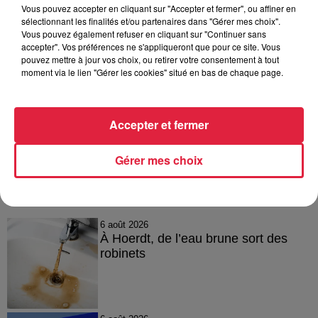
Vous pouvez accepter en cliquant sur "Accepter et fermer", ou affiner en
Cette évolution confirme que la situation continue de
sélectionnant les finalités et/ou partenaires dans "Gérer mes choix".
Vous pouvez également refuser en cliquant sur "Continuer sans
s’aggraver. Il est absolument impératif de rester en
accepter". Vos préférences ne s'appliqueront que pour ce site. Vous
confinement chez soi.
pouvez mettre à jour vos choix, ou retirer votre consentement à tout
moment via le lien "Gérer les cookies" situé en bas de chaque page.
Publié : 23 mars 2020 à 10h05 - Modifié : 30 octobre 2025 à
16h48 Anne-Sophie Martin
Accepter et fermer
Gérer mes choix
A lire aussi
6 août 2026
À Hoerdt, de l’eau brune sort des
robinets