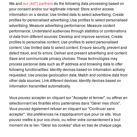
We and
our (447) partners
do the following data processing based on
your consent and/or our legitimate interest: Store and/or access
6 août 2026
information on a device; Use limited data to select advertising; Create
À Hoerdt, de l’eau brune sort des
profiles for personalised advertising; Use profiles to select personalised
robinets
advertising; Measure advertising performance; Measure content
performance; Understand audiences through statistics or combinations
of data from different sources; Develop and improve services; Create
profiles to personalise content; Use profiles to select personalised
content; Use limited data to select content; Ensure security, prevent and
6 août 2026
detect fraud, and fix errors; Deliver and present advertising and content;
Tags antisémites à Strasbourg :
Save and communicate privacy choices. These technologies may
Catherine Trautmann réagit
process personal data such as IP address and browsing data to offer
following functionalities: Identify devices based on information actively
requested; Use precise geolocation data; Match and combine data from
other data sources; Link different devices; Identify devices based on
information transmitted automatically.
6 août 2026
Vous pouvez accepter en cliquant sur "Accepter et fermer", ou affiner en
Au zoo de Mulhouse : rencontre
sélectionnant les finalités et/ou partenaires dans "Gérer mes choix".
avec les flamants rouges
Vous pouvez également refuser en cliquant sur "Continuer sans
accepter". Vos préférences ne s'appliqueront que pour ce site. Vous
pouvez mettre à jour vos choix, ou retirer votre consentement à tout
moment via le lien "Gérer les cookies" situé en bas de chaque page.