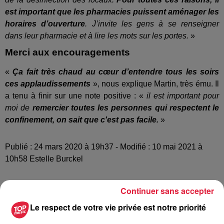
est important que les pharmacies puissent aménager les
horaires d’ouverture
. J’invite les gens à se renseigner
dans leur pharmacie et à lire les mots sur les portes.
»
Merci aux encouragements
«
Ça fait très chaud au cœur d’entendre tous les soirs
ces applaudissements
», nous explique Martin, très ému. Il
a tenu à finir sur une note positive : «
il est important pour
moi de
remercier toutes les personnes qui respectent le
confinement, on sait que c'est pas facile.
»
Publié : 24 mars 2020 à 19h37 - Modifié : 10 mai 2021 à
10h58 Estelle Burckel
Continuer sans accepter
Le respect de votre vie privée est notre priorité
A lire aussi