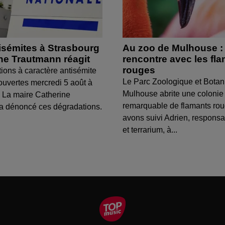
isémites à Strasbourg
Au zoo de Mulhouse :
ine Trautmann réagit
rencontre avec les fl
rouges
tions à caractère antisémite
Le Parc Zoologique et Botan
ouvertes mercredi 5 août à
Mulhouse abrite une colonie
 La maire Catherine
remarquable de flamants ro
a dénoncé ces dégradations.
avons suivi Adrien, respons
et terrarium, à...