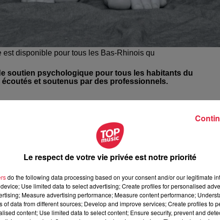
 est disponible pour tous les Bas-Rhinois qu
 de soutien psychologique pour tous les habitants du
 écoutés et soutenus par des professionnels.
t général qui peut être particulièrement anxiogène,
une cell
Contin
u département.
n soutien à l’ensemble des appelants qui en ressentent
teront et répondront aux Bas-Rhinois.
Le respect de votre vie privée est notre priorité
au vendredi de 10h à 22h et les samedis et dimanches de 10
ers
do the following data processing based on your consent and/or our legitimate int
device; Use limited data to select advertising; Create profiles for personalised adver
vertising; Measure advertising performance; Measure content performance; Unders
 qui en ressentent le besoin peuvent contacter la
platefo
ns of data from different sources; Develop and improve services; Create profiles to 
coute.
alised content; Use limited data to select content; Ensure security, prevent and detect