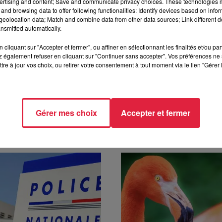
ertising and content; Save and communicate privacy choices. These technologies
ette cellule est animée conjointement par le Centre Psychotra
and browsing data to offer following functionalities: Identify devices based on infor
ue Mastelli, et par le Conseil Local en Santé Mentale
eolocation data; Match and combine data from other data sources; Link different de
nsmitted automatically.
re Feltz.
cliquant sur "Accepter et fermer", ou affiner en sélectionnant les finalités et/ou pa
10h58 Estelle Burckel
 également refuser en cliquant sur "Continuer sans accepter". Vos préférences ne 
tre à jour vos choix, ou retirer votre consentement à tout moment via le lien "Gérer 
Gérer mes choix
Accepter et fermer