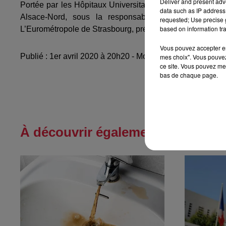
Deliver and present adv
Portée par les Hôpitaux Universitaires de Strasbourg, c
data such as IP address 
Alsace-Nord, sous la responsabilité du Dr Dominiq
requested; Use precise g
based on information tra
L’Eurométropole de Strasbourg, présidé par le Dr Alexand
Vous pouvez accepter en 
Publié : 1er avril 2020 à 20h20 - Modifié : 10 mai 2021 à 
mes choix". Vous pouvez
ce site. Vous pouvez met
bas de chaque page.
À découvrir également