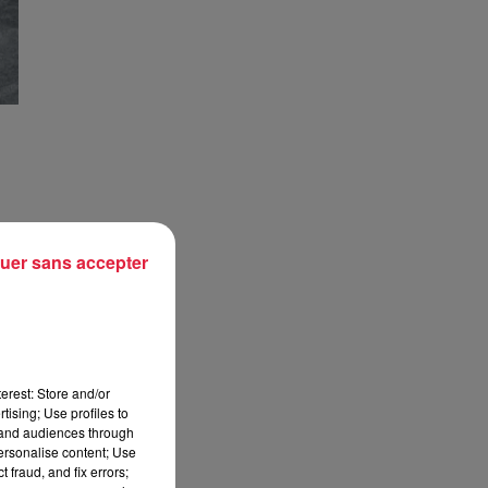
ule
uer sans accepter
 le
h à
erest: Store and/or
tising; Use profiles to
tand audiences through
rme
personalise content; Use
 fraud, and fix errors;