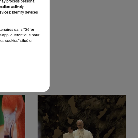
 may process personal
uma
mation actively
 de
vices; Identify devices
rtenaires dans "Gérer
s'appliqueront que pour
les cookies" situé en