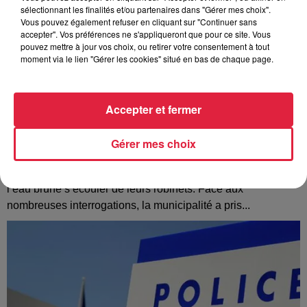
sélectionnant les finalités et/ou partenaires dans "Gérer mes choix".
Vous pouvez également refuser en cliquant sur "Continuer sans
accepter". Vos préférences ne s'appliqueront que pour ce site. Vous
pouvez mettre à jour vos choix, ou retirer votre consentement à tout
moment via le lien "Gérer les cookies" situé en bas de chaque page.
Accepter et fermer
Gérer mes choix
À Hoerdt, de l’eau brune sort des robinets
Depuis plusieurs jours, des habitants de Hoerdt ont vu de
l’eau brune s’écouler de leurs robinets. Face aux
nombreuses interrogations, la municipalité a pris...