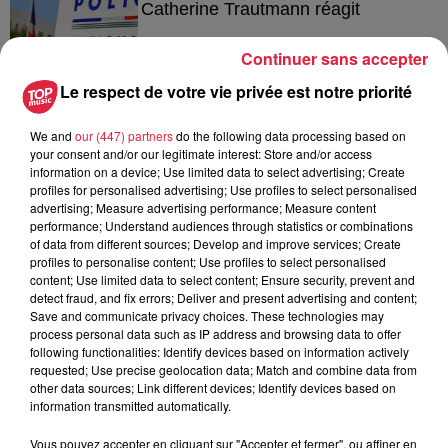
Catherine Trautmann réagit
Continuer sans accepter
Le respect de votre vie privée est notre priorité
6 août 2026
Au zoo de Mulhouse : rencontre
We and
our (447) partners
do the following data processing based on
avec les flamants rouges
your consent and/or our legitimate interest: Store and/or access
information on a device; Use limited data to select advertising; Create
profiles for personalised advertising; Use profiles to select personalised
advertising; Measure advertising performance; Measure content
performance; Understand audiences through statistics or combinations
of data from different sources; Develop and improve services; Create
profiles to personalise content; Use profiles to select personalised
content; Use limited data to select content; Ensure security, prevent and
À découvrir également
detect fraud, and fix errors; Deliver and present advertising and content;
Save and communicate privacy choices. These technologies may
process personal data such as IP address and browsing data to offer
following functionalities: Identify devices based on information actively
requested; Use precise geolocation data; Match and combine data from
other data sources; Link different devices; Identify devices based on
information transmitted automatically.
Vous pouvez accepter en cliquant sur "Accepter et fermer", ou affiner en