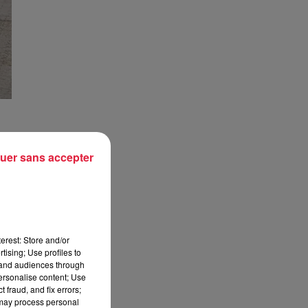
uer sans accepter
 du
ent
erest: Store and/or
 de
tising; Use profiles to
tand audiences through
personalise content; Use
 fraud, and fix errors;
 may process personal