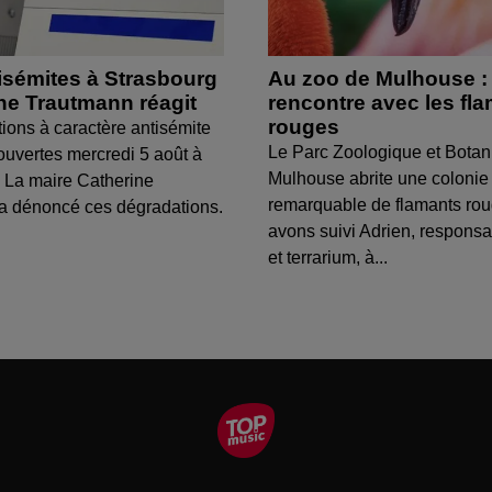
isémites à Strasbourg
Au zoo de Mulhouse :
ine Trautmann réagit
rencontre avec les fl
rouges
tions à caractère antisémite
Le Parc Zoologique et Botan
ouvertes mercredi 5 août à
Mulhouse abrite une colonie
 La maire Catherine
remarquable de flamants ro
a dénoncé ces dégradations.
avons suivi Adrien, respons
et terrarium, à...