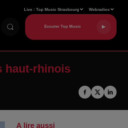
Live :
Top Music Strasbourg
Webradios
 haut-rhinois
A lire aussi