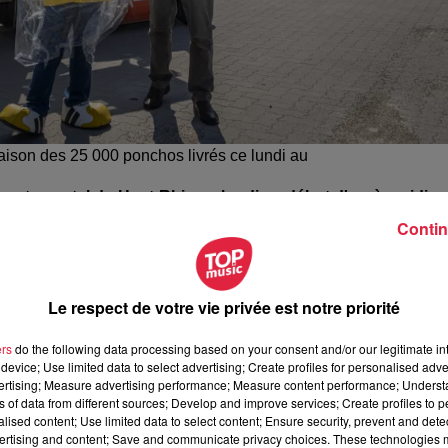
raison des 25 000 ponchos livrés ce lundi au
épartemental du Haut-Rhin ce lundi en début d'après-midi,
Contin
ntica a fait don de 25 000 ponchos au conseil départemental
llement vendus dans le parc d'attraction, a été intégralem
Le respect de votre vie privée est notre priorité
ers
do the following data processing based on your consent and/or our legitimate int
 divers établissements
(EHPAD, foyers d'enfants, foyers
device; Use limited data to select advertising; Create profiles for personalised adver
ilisés en tant que sur-blouses
.
vertising; Measure advertising performance; Measure content performance; Unders
ns of data from different sources; Develop and improve services; Create profiles to 
alised content; Use limited data to select content; Ensure security, prevent and detect
ertising and content; Save and communicate privacy choices. These technologies