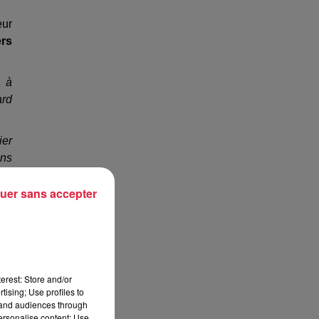
eur
ers
t à
ard
ier
ons
uer sans accepter
 Un
erest: Store and/or
tising; Use profiles to
tand audiences through
personalise content; Use