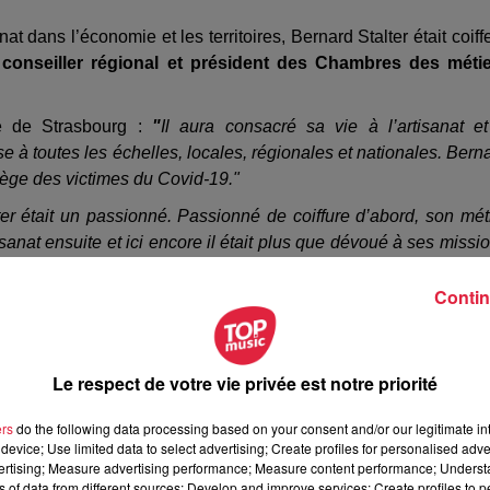
anat
dans l’économie et les territoires, Bernard Stalter était coiff
e
conseiller régional et président des Chambres des méti
le de Strasbourg :
"
Il aura consacré sa vie à l’artisanat e
e à toutes les échelles, locales, régionales et nationales. Bern
ortège des victimes du Covid-19."
ter était un passionné. Passionné de coiffure d’abord, son mét
sanat ensuite et ici encore il était plus que dévoué à ses missi
Contin
tal du Haut-Rhin :
"L’Alsace perd aujourd’hui l’un de ses fils.
Le respect de votre vie privée est notre priorité
ers
do the following data processing based on your consent and/or our legitimate int
device; Use limited data to select advertising; Create profiles for personalised adver
vertising; Measure advertising performance; Measure content performance; Unders
ns of data from different sources; Develop and improve services; Create profiles to 