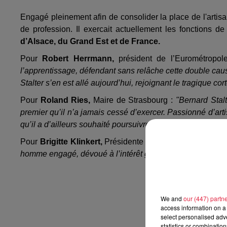
Engagé pleinement afin de consolider la place de l'artis
de profession. Il exercait actuellement les fonctions d
d’Alsace, du Grand Est et de France.
Pour
Robert Herrmann,
président de l’Eurométropo
l’apprentissage, défendant sans relâche cette double caus
Stalter s’en est allé aujourd’hui, rejoignant le tragique c
Pour
Roland Ries,
Maire de Strasbourg :
"Bernard Stal
premier qu’il n’a jamais cessé d’exercer. Passionné d’arti
qu’il a d’ailleurs souhaité poursuivre jusqu’au bout."
Pour
Brigitte Klinkert,
Présidente du Conseil départemen
homme engagé, dévoué à l’intérêt général."
We and
our (447) partn
access information on a 
select personalised ad
statistics or combinatio