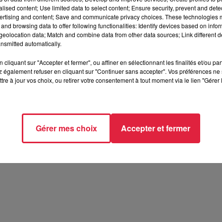
alised content; Use limited data to select content; Ensure security, prevent and detect
ertising and content; Save and communicate privacy choices. These technologies
and browsing data to offer following functionalities: Identify devices based on infor
eolocation data; Match and combine data from other data sources; Link different de
nsmitted automatically.
cliquant sur "Accepter et fermer", ou affiner en sélectionnant les finalités et/ou pa
 également refuser en cliquant sur "Continuer sans accepter". Vos préférences ne 
tre à jour vos choix, ou retirer votre consentement à tout moment via le lien "Gérer 
Gérer mes choix
Accepter et fermer