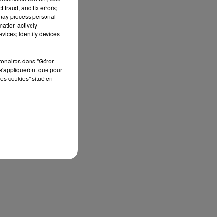
 fraud, and fix errors;
 may process personal
mation actively
vices; Identify devices
rtenaires dans "Gérer
s'appliqueront que pour
les cookies" situé en