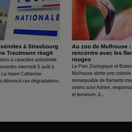
isémites à Strasbourg
Au zoo de Mulhouse :
ine Trautmann réagit
rencontre avec les fl
rouges
tions à caractère antisémite
Le Parc Zoologique et Botan
ouvertes mercredi 5 août à
Mulhouse abrite une colonie
 La maire Catherine
remarquable de flamants ro
a dénoncé ces dégradations.
avons suivi Adrien, respons
et terrarium, à...