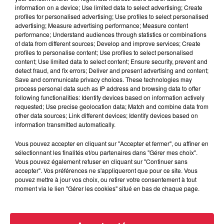
information on a device; Use limited data to select advertising; Create
profiles for personalised advertising; Use profiles to select personalised
advertising; Measure advertising performance; Measure content
performance; Understand audiences through statistics or combinations
of data from different sources; Develop and improve services; Create
profiles to personalise content; Use profiles to select personalised
content; Use limited data to select content; Ensure security, prevent and
detect fraud, and fix errors; Deliver and present advertising and content;
Save and communicate privacy choices. These technologies may
process personal data such as IP address and browsing data to offer
following functionalities: Identify devices based on information actively
requested; Use precise geolocation data; Match and combine data from
other data sources; Link different devices; Identify devices based on
information transmitted automatically.
Vous pouvez accepter en cliquant sur "Accepter et fermer", ou affiner en
sélectionnant les finalités et/ou partenaires dans "Gérer mes choix".
Vous pouvez également refuser en cliquant sur "Continuer sans
accepter". Vos préférences ne s'appliqueront que pour ce site. Vous
pouvez mettre à jour vos choix, ou retirer votre consentement à tout
À Hoerdt, de l’eau brune sort des robinets
moment via le lien "Gérer les cookies" situé en bas de chaque page.
Depuis plusieurs jours, des habitants de Hoerdt ont vu de
l’eau brune s’écouler de leurs robinets. Face aux
nombreuses interrogations, la municipalité a pris...