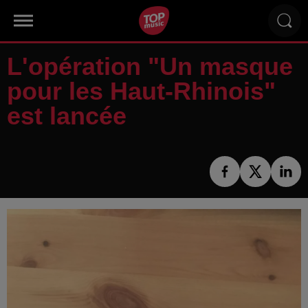
L'opération "Un masque
pour les Haut-Rhinois"
est lancée