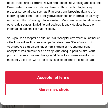
detect fraud, and fix errors; Deliver and present advertising and content;
Save and communicate privacy choices. These technologies may
process personal data such as IP address and browsing data to offer
following functionalities: Identify devices based on information actively
requested; Use precise geolocation data; Match and combine data from
other data sources; Link different devices; Identify devices based on
À Hoerdt, de l’eau brune sort des robinets
information transmitted automatically.
Depuis plusieurs jours, des habitants de Hoerdt ont vu de
l’eau brune s’écouler de leurs robinets. Face aux
Vous pouvez accepter en cliquant sur "Accepter et fermer", ou affiner en
nombreuses interrogations, la municipalité a pris...
sélectionnant les finalités et/ou partenaires dans "Gérer mes choix".
Vous pouvez également refuser en cliquant sur "Continuer sans
accepter". Vos préférences ne s'appliqueront que pour ce site. Vous
pouvez mettre à jour vos choix, ou retirer votre consentement à tout
moment via le lien "Gérer les cookies" situé en bas de chaque page.
Accepter et fermer
Gérer mes choix