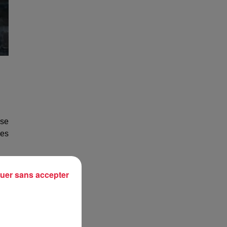
 se
nes
ace
uer sans accepter
ch,