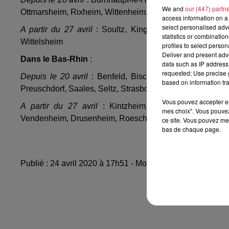
We and
our (447) partn
Ottmarsheim, Rixheim, Wittenheim, Wintzenheim.
access information on a 
select personalised ad
A partir du 27 avril
: Soultz, Kingersheim, Kaysersberg
statistics or combinatio
Wittelsheim
profiles to select person
Deliver and present adv
Dans le Bas-Rhin
:
data such as IP address 
requested; Use precise g
Depuis le 20 avril
: Benfeld, Bischwiller, Fegersheim, 
based on information tra
Preuschdorf, Saales, Seltz, Strasbourg Robertsau, Truch
Vous pouvez accepter en 
A partir du 27 avril
: Kintzheim, Barr, Marlenheim, 
mes choix". Vous pouvez
Vendenheim, Drusenheim, Roeschwoog.
ce site. Vous pouvez met
bas de chaque page.
Publié : 24 avril 2020 à 17h51 - Modifié : 10 mai 2021 à