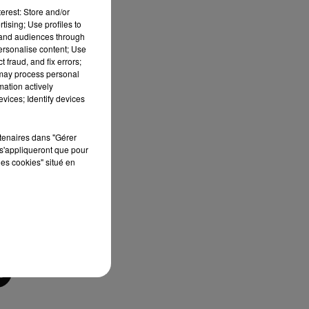
erest: Store and/or
tising; Use profiles to
tand audiences through
ck,
personalise content; Use
 fraud, and fix errors;
 may process personal
mation actively
vices; Identify devices
ns,
rtenaires dans "Gérer
ts,
s'appliqueront que pour
les cookies" situé en