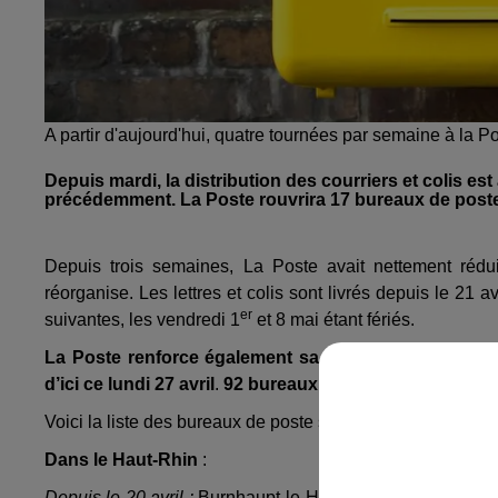
A partir d'aujourd'hui, quatre tournées par semaine à la 
Depuis mardi, la distribution des courriers et colis est
précédemment. La Poste rouvrira 17 bureaux de poste
Depuis trois semaines, La Poste avait nettement réduit
réorganise. Les lettres et colis sont livrés depuis le 21
er
suivantes, les vendredi 1
et 8 mai étant fériés.
La Poste renforce également sa présence postale av
d’ici ce lundi 27 avril
.
92 bureaux de poste seront en acti
Voici la liste des bureaux de poste supplémentaires dont 
Dans le Haut-Rhin
:
Depuis le 20 avril :
Burnhaupt-le-Haut, Colmar Pasteur, Fe