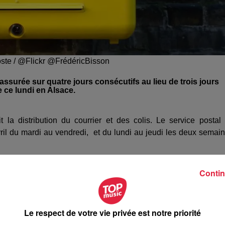
Poste / @Flickr @FrédéricBisson
 assurée sur quatre jours consécutifs au lieu de trois jours
 ce lundi en Alsace.
 la distribution du courrier et des colis. Le service postal
 avril du mardi au vendredi, et du lundi au jeudi les deux semai
ec la réouverture de 17 bureaux supplémentaires en Als
Contin
vité à la fin du mois d’avril.
certains ont rouvert depuis ce début de semaine.
Le respect de votre vie privée est notre priorité
llering, Ferrette, Huningue, Mulhouse Bourtzwiller, Neuf-Brisa