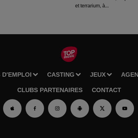
et terrarium, à...
 D'EMPLOI
CASTING
JEUX
AGE
CLUBS PARTENAIRES
CONTACT