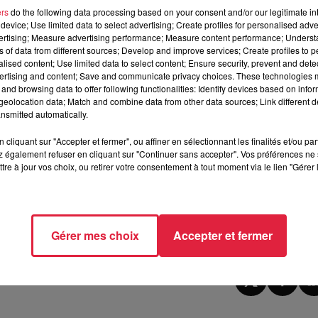
ers
do the following data processing based on your consent and/or our legitimate int
device; Use limited data to select advertising; Create profiles for personalised adver
vertising; Measure advertising performance; Measure content performance; Unders
 Vignoble, Mulhouse porte du Miroir, Masevaux – Niederbru
ns of data from different sources; Develop and improve services; Create profiles to 
alised content; Use limited data to select content; Ensure security, prevent and detect
ertising and content; Save and communicate privacy choices. These technologies
and browsing data to offer following functionalities: Identify devices based on infor
eolocation data; Match and combine data from other data sources; Link different de
Lingolsheim, Marckolsheim ; Mertzwiller, Niederbronn-les-Bai
nsmitted automatically.
tersheim, Wingen-Sur-Moder.
cliquant sur "Accepter et fermer", ou affiner en sélectionnant les finalités et/ou pa
Strasbourg Bourse et Musau, Gambsheim, Soultz-Sous-Forê
 également refuser en cliquant sur "Continuer sans accepter". Vos préférences ne 
tre à jour vos choix, ou retirer votre consentement à tout moment via le lien "Gérer 
 10h59 Anne-Sophie Martin
Gérer mes choix
Accepter et fermer