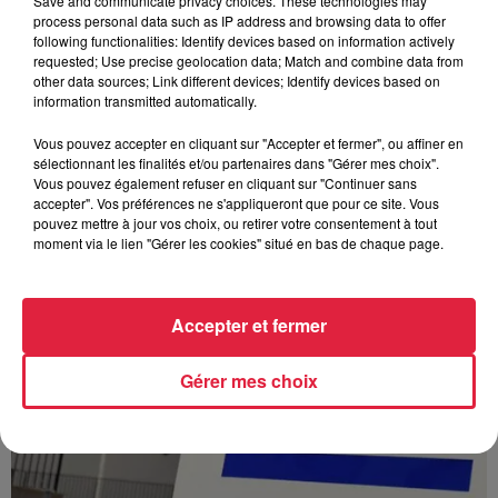
Save and communicate privacy choices. These technologies may
process personal data such as IP address and browsing data to offer
following functionalities: Identify devices based on information actively
À Hoerdt, de l’eau brune sort des robinets
requested; Use precise geolocation data; Match and combine data from
Depuis plusieurs jours, des habitants de Hoerdt ont vu de
other data sources; Link different devices; Identify devices based on
information transmitted automatically.
l’eau brune s’écouler de leurs robinets. Face aux
nombreuses interrogations, la municipalité a pris...
Vous pouvez accepter en cliquant sur "Accepter et fermer", ou affiner en
sélectionnant les finalités et/ou partenaires dans "Gérer mes choix".
Vous pouvez également refuser en cliquant sur "Continuer sans
accepter". Vos préférences ne s'appliqueront que pour ce site. Vous
pouvez mettre à jour vos choix, ou retirer votre consentement à tout
moment via le lien "Gérer les cookies" situé en bas de chaque page.
Accepter et fermer
Gérer mes choix