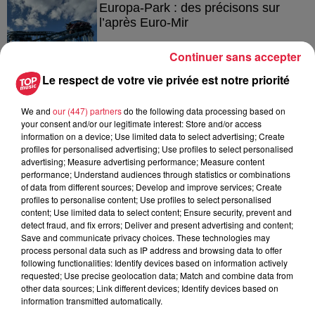
Europa-Park : des précisons sur
l’après Euro-Mir
Continuer sans accepter
Le respect de votre vie privée est notre priorité
4 août 2026
Vélos d'occasion en Alsace : les
We and
our (447) partners
do the following data processing based on
meilleures adresses pour rouler à...
your consent and/or our legitimate interest: Store and/or access
information on a device; Use limited data to select advertising; Create
profiles for personalised advertising; Use profiles to select personalised
advertising; Measure advertising performance; Measure content
performance; Understand audiences through statistics or combinations
of data from different sources; Develop and improve services; Create
profiles to personalise content; Use profiles to select personalised
content; Use limited data to select content; Ensure security, prevent and
À découvrir également
detect fraud, and fix errors; Deliver and present advertising and content;
Save and communicate privacy choices. These technologies may
process personal data such as IP address and browsing data to offer
following functionalities: Identify devices based on information actively
requested; Use precise geolocation data; Match and combine data from
other data sources; Link different devices; Identify devices based on
information transmitted automatically.