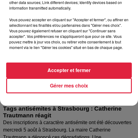
other data sources; Link different devices; Identify devices based on
information transmitted automatically.
Vous pouvez accepter en cliquant sur "Accepter et fermer", ou affiner en
sélectionnant les finalités et/ou partenaires dans "Gérer mes choix".
Vous pouvez également refuser en cliquant sur "Continuer sans
accepter". Vos préférences ne s'appliqueront que pour ce site. Vous
pouvez mettre à jour vos choix, ou retirer votre consentement à tout
moment via le lien "Gérer les cookies" situé en bas de chaque page.
Accepter et fermer
Gérer mes choix
Tags antisémites à Strasbourg : Catherine
Trautmann réagit
Des inscriptions à caractère antisémite ont été découvertes
mercredi 5 août à Strasbourg. La maire Catherine
Trautmann a dénoncé ces dégradations. Une...