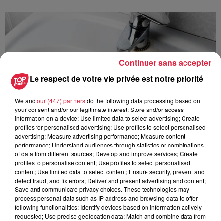
Continuer sans accepter
Le respect de votre vie privée est notre priorité
We and
our (447) partners
do the following data processing based on
your consent and/or our legitimate interest: Store and/or access
information on a device; Use limited data to select advertising; Create
profiles for personalised advertising; Use profiles to select personalised
advertising; Measure advertising performance; Measure content
performance; Understand audiences through statistics or combinations
of data from different sources; Develop and improve services; Create
profiles to personalise content; Use profiles to select personalised
content; Use limited data to select content; Ensure security, prevent and
À Hoerdt, de l’eau brune sort des robinets
detect fraud, and fix errors; Deliver and present advertising and content;
Save and communicate privacy choices. These technologies may
Depuis plusieurs jours, des habitants de Hoerdt ont vu de
process personal data such as IP address and browsing data to offer
l’eau brune s’écouler de leurs robinets. Face aux
following functionalities: Identify devices based on information actively
nombreuses interrogations, la municipalité a pris...
requested; Use precise geolocation data; Match and combine data from