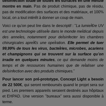
désinfection totale de toutes les surfaces en une minute
montre en main
. Pas de produit chimique, pas de résidu,
pas de modification des surfaces et des matériaux, et 100%
local, on a tout intérêt à donner un coup de main.
Voici ce qu'on peut lire dans le descriptif : "
La lumieÌ€re UV
est une technologie utiliseÌe dans le monde meÌdical depuis
des anneÌes, notamment pour deÌsinfecter les chambres
chirurgicales apreÌ€s une opeÌration.
Elle permet de tuer
99,99% de tous les virus, bacteÌries, microbes, acariens
et champignons qui se trouvent sur la surface qu’on
irradie en quelques minutes
, ce qui demande moins de
temps et de ressources humaines que de reÌaliser une
deÌsinfection avec des produits chimiques.
"
Pour lancer son pré-prototype, Concept Light a besoin
de 22 500€
, qui seront remboursés quand le projet sera sur
pied. Les premiers appareils seraient destinés aux hôpitaux
et EHPAD. Une version "bureaux" sera aussi disponible à
terme.