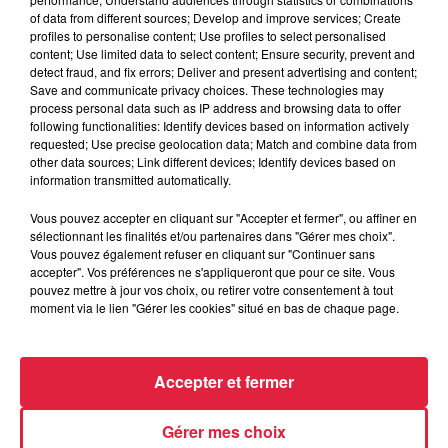
of data from different sources; Develop and improve services; Create
profiles to personalise content; Use profiles to select personalised
content; Use limited data to select content; Ensure security, prevent and
detect fraud, and fix errors; Deliver and present advertising and content;
Save and communicate privacy choices. These technologies may
process personal data such as IP address and browsing data to offer
following functionalities: Identify devices based on information actively
requested; Use precise geolocation data; Match and combine data from
other data sources; Link different devices; Identify devices based on
information transmitted automatically.
Au zoo de Mulhouse : rencontre avec les
Vous pouvez accepter en cliquant sur "Accepter et fermer", ou affiner en
flamants rouges
sélectionnant les finalités et/ou partenaires dans "Gérer mes choix".
Le Parc Zoologique et Botanique de Mulhouse abrite une
Vous pouvez également refuser en cliquant sur "Continuer sans
accepter". Vos préférences ne s'appliqueront que pour ce site. Vous
colonie remarquable de flamants rouges. Nous avons suivi
pouvez mettre à jour vos choix, ou retirer votre consentement à tout
Adrien, responsable oiseaux et terrarium, à...
moment via le lien "Gérer les cookies" situé en bas de chaque page.
Accepter et fermer
Gérer mes choix