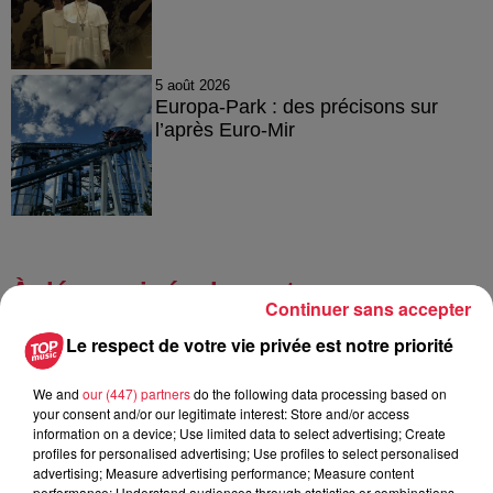
5 août 2026
Europa-Park : des précisons sur
l’après Euro-Mir
À découvrir également
Continuer sans accepter
Le respect de votre vie privée est notre priorité
We and
our (447) partners
do the following data processing based on
your consent and/or our legitimate interest: Store and/or access
information on a device; Use limited data to select advertising; Create
profiles for personalised advertising; Use profiles to select personalised
advertising; Measure advertising performance; Measure content
performance; Understand audiences through statistics or combinations