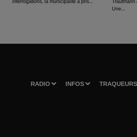
interrogations, la municipalité a pris...
Trautmann 
Une...
RADIO
INFOS
TRAQUEURS