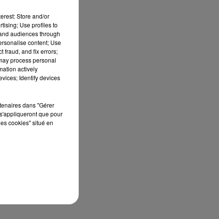
erest: Store and/or
tising; Use profiles to
tand audiences through
personalise content; Use
 fraud, and fix errors;
 may process personal
mation actively
vices; Identify devices
rtenaires dans "Gérer
s'appliqueront que pour
les cookies" situé en