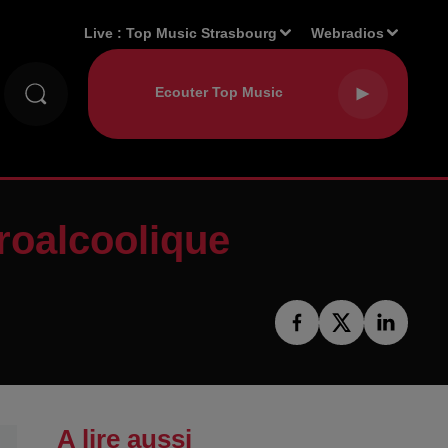
Live :
Top Music Strasbourg
Webradios
droalcoolique
A lire aussi