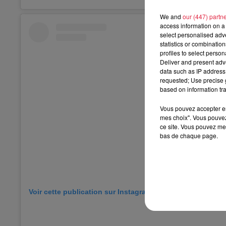
We and
our (447) partn
access information on a 
select personalised ad
statistics or combinatio
profiles to select person
Deliver and present adv
data such as IP address 
requested; Use precise g
based on information tra
Vous pouvez accepter en 
mes choix". Vous pouvez
ce site. Vous pouvez met
bas de chaque page.
Voir cette publication sur Instagram