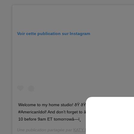
Voir cette publication sur Instagram
Welcome to my home studio! ðŸ ðŸ“¹ ðŸ™ƒ WESTCOAST! It’s
#AmericanIdol! And don’t forget to âž¡ï¸ VOTE for who you w
10 before 9am ET tomorrowâ—ï¸
Une publication partagée par
KATY PERRY
(@katyperry) le
26