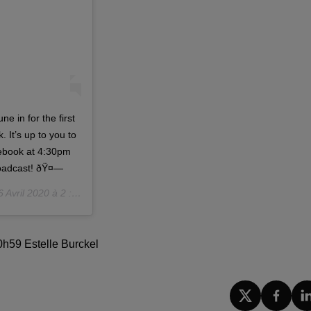
e in for the first
 It’s up to you to
cebook at 4:30pm
roadcast! ðŸ¤—
 Avril 2020 à 2 :13 PDT
10h59 Estelle Burckel