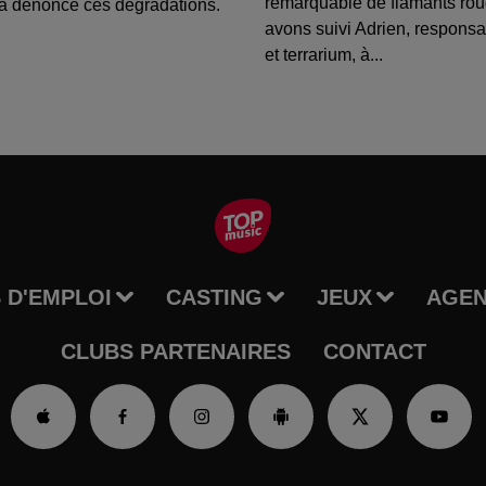
remarquable de flamants ro
a dénoncé ces dégradations.
avons suivi Adrien, respons
et terrarium, à...
 D'EMPLOI
CASTING
JEUX
AGE
CLUBS PARTENAIRES
CONTACT