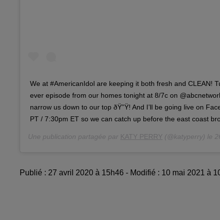
We at #AmericanIdol are keeping it both fresh and CLEAN! Tun
ever episode from our homes tonight at 8/7c on @abcnetwork.
narrow us down to our top ðŸ”Ÿ! And I’ll be going live on Fa
PT / 7:30pm ET so we can catch up before the east coast b
Une publication partagée par
KATY PERRY
(@katyperry) le
26
Publié : 27 avril 2020 à 15h46 - Modifié : 10 mai 2021 à 