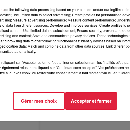
ers
do the following data processing based on your consent and/or our legitimate int
device; Use limited data to select advertising; Create profiles for personalised adver
vertising; Measure advertising performance; Measure content performance; Unders
ns of data from different sources; Develop and improve services; Create profiles to 
alised content; Use limited data to select content; Ensure security, prevent and detect
ertising and content; Save and communicate privacy choices. These technologies
and browsing data to offer following functionalities: Identify devices based on infor
eolocation data; Match and combine data from other data sources; Link different de
nsmitted automatically.
cliquant sur "Accepter et fermer", ou affiner en sélectionnant les finalités et/ou pa
 également refuser en cliquant sur "Continuer sans accepter". Vos préférences ne 
tre à jour vos choix, ou retirer votre consentement à tout moment via le lien "Gérer 
Gérer mes choix
Accepter et fermer