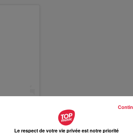
 your turn for
Contin
ant in your TOP
 Avril 2020 à 7 :57 PDT
Le respect de votre vie privée est notre priorité