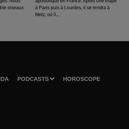
uges. Nous
apostolique en France. Après une étape
able oiseaux
à Paris puis à Lourdes, il se rendra à
Metz, où il...
NDA
PODCASTS
HOROSCOPE