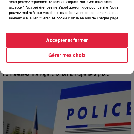
Vous pouvez également refuser en cliquant sur "Continuer sans
accepter". Vos préférences ne s'appliqueront que pour ce site. Vous
pouvez mettre à jour vos choix, ou retirer votre consentement à tout
moment via le lien "Gérer les cookies" situé en bas de chaque page.
Accepter et fermer
À Hoerdt, de l’eau brune sort des robinets
Gérer mes choix
Depuis plusieurs jours, des habitants de Hoerdt ont vu de
l’eau brune s’écouler de leurs robinets. Face aux
nombreuses interrogations, la municipalité a pris...