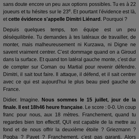
sans doute encore un peu aux options possibles. Tu es à 22
e
joueurs et tu hésites sur le 23
. Et pourtant l'évidence est là,
et
cette évidence s'appelle Dimitri Liénard
. Pourquoi ?
Depuis quelques temps, ton équipe est un peu
déséquilibrée. Tu demandes à tes latéraux de travailler, de
monter, mais malheureusement ni Kurzawa, ni Digne ne
savent vraiment centrer. C'est dommage quand on a Giroud
dans la surface. Et quand ton latéral gauche monte, c'est dur
de compter sur Coman ou Martial pour revenir défendre.
Dimitri, il sait tout faire. Il attaque, il défend, et il sait centrer
avec ce qui est aujourd'hui le plus beau pied gauche de
France.
Didier. Imagine.
Nous sommes le 15 juillet, jour de la
finale. Il est 18h46 heure française
. Le score : 0-0. Un coup
franc pour nous, aux 18 mètres. Franchement, quand tu
regardes bien ton effectif, QUI est capable de la mettre au
fond et de nous offrir la deuxième étoile ? Griezmann ?
Pogba ? Payet ? Franchement, c'est pas garanti. Alors