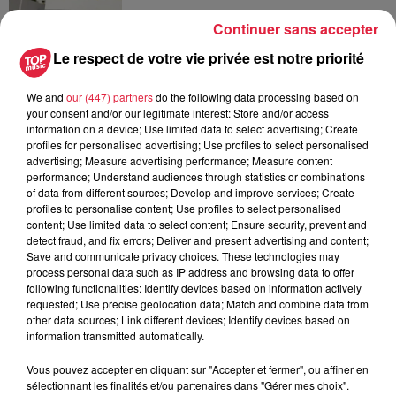
Continuer sans accepter
6 août 2026
Le respect de votre vie privée est notre priorité
Au zoo de Mulhouse : rencontre
avec les flamants rouges
We and
our (447) partners
do the following data processing based on
your consent and/or our legitimate interest: Store and/or access
information on a device; Use limited data to select advertising; Create
profiles for personalised advertising; Use profiles to select personalised
advertising; Measure advertising performance; Measure content
performance; Understand audiences through statistics or combinations
of data from different sources; Develop and improve services; Create
À découvrir également
profiles to personalise content; Use profiles to select personalised
content; Use limited data to select content; Ensure security, prevent and
detect fraud, and fix errors; Deliver and present advertising and content;
Save and communicate privacy choices. These technologies may
process personal data such as IP address and browsing data to offer
following functionalities: Identify devices based on information actively
requested; Use precise geolocation data; Match and combine data from
other data sources; Link different devices; Identify devices based on
information transmitted automatically.
Vous pouvez accepter en cliquant sur "Accepter et fermer", ou affiner en
sélectionnant les finalités et/ou partenaires dans "Gérer mes choix".