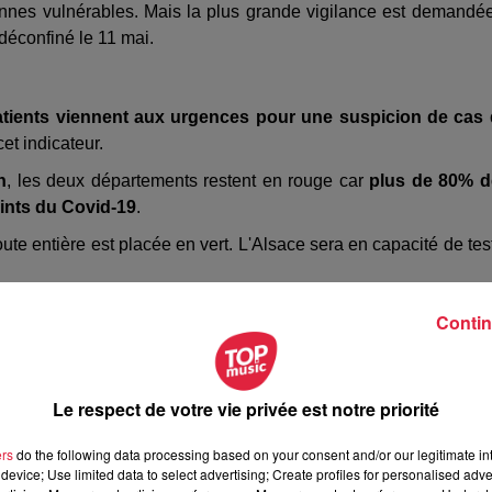
sonnes vulnérables. Mais la plus grande vigilance est demandé
 déconfiné le 11 mai.
tients viennent aux urgences pour une suspicion de cas
et indicateur.
n
, les deux départements restent en rouge car
plus de 80% d
eints du Covid-19
.
oute entière est placée en vert. L'Alsace sera en capacité de tes
sace sont en rouge.
Contin
PAD de France.
Une prime de 1 500 euros sera versée pour 
s semaines
.
Le respect de votre vie privée est notre priorité
oute personne
n'ayant pas de masque
dans les transports
ers
do the following data processing based on your consent and/or our legitimate int
device; Use limited data to select advertising; Create profiles for personalised adver