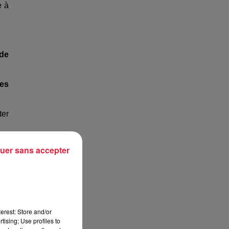
e à
 de
es
ter
uer sans accepter
les
 en
erest: Store and/or
tising; Use profiles to