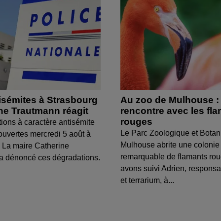
isémites à Strasbourg
Au zoo de Mulhouse :
ine Trautmann réagit
rencontre avec les fl
rouges
tions à caractère antisémite
Le Parc Zoologique et Botan
ouvertes mercredi 5 août à
Mulhouse abrite une colonie
 La maire Catherine
remarquable de flamants ro
a dénoncé ces dégradations.
avons suivi Adrien, respons
et terrarium, à...