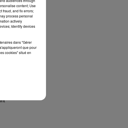
tand audiences through
personalise content; Use
 fraud, and fix errors;
 may process personal
mation actively
vices; Identify devices
Les
rtenaires dans "Gérer
s'appliqueront que pour
les cookies" situé en
 en
ont