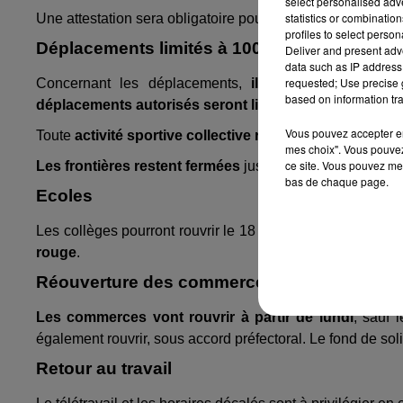
select personalised ad
statistics or combinatio
Une attestation sera obligatoire pour emprunter les tran
profiles to select person
Déplacements limités à 100 kilomètres, fron
Deliver and present adv
data such as IP address 
requested; Use precise g
Concernant les déplacements,
il ne sera plus néce
based on information tra
déplacements autorisés seront limités à 100 kilomètre
Vous pouvez accepter en 
Toute
activité sportive collective reste interdite
.
mes choix". Vous pouvez
ce site. Vous pouvez met
Les frontières restent fermées
jusqu'à nouvel ordre.
bas de chaque page.
Ecoles
Les collèges pourront rouvrir le 18 mai dans les départe
rouge
.
Réouverture des commerces
Les commerces vont rouvrir à partir de lundi
, sauf 
également rouvrir, sous accord préfectoral. Le fond de soli
Retour au travail