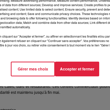
vertising; Measure advertising performance; Measure content performance; Unders
ns of data from different sources; Develop and improve services; Create profiles to 
sports en commun en Ile de France.
alised content; Use limited data to select content; Ensure security, prevent and detect
tières fermées
ertising and content; Save and communicate privacy choices. These technologies
and browsing data to offer following functionalities: Identify devices based on infor
eolocation data; Match and combine data from other data sources; Link different de
ssaire d'avoir une attestation dérogatoire de sortie. 
nsmitted automatically.
s
.
cliquant sur "Accepter et fermer", ou affiner en sélectionnant les finalités et/ou pa
 également refuser en cliquant sur "Continuer sans accepter". Vos préférences ne 
tre à jour vos choix, ou retirer votre consentement à tout moment via le lien "Gérer 
ments verts.
Rien n'a été précisé pour notre région qui reste
Gérer mes choix
Accepter et fermer
les cafés, bars et restaurants. Les centres commerciaux pourr
darité est maintenu jusqu'à fin mai.