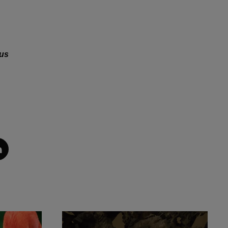
.
ous