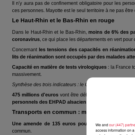
Il n'y aura pas de confinement obligatoire pour les per
ces personnes. Mayotte est le seul territoire à ne pas être
Le Haut-Rhin et le Bas-Rhin en rouge
Dans le Haut-Rhin et le Bas-Rhin,
moins de 6% des pa
coronavirus
, ce qui place les départements en vert pour c
Concernant
les tensions des capacités en réanimatio
lits de réanimation sont occupés par des malades att
Capacité en matière de tests virologiques
: la France t
massivement.
Synthèse des trois indicateurs : le Grand Est et donc l'Al
475 millions d'euros
vont être débloqués pour les EH
personnels des EHPAD alsaciens dans les prochaine
Transports en commun : masque obligatoire
Une amende de 135 euros pourra être délivrée
à t
We and
our (447) partn
access information on a 
commun.