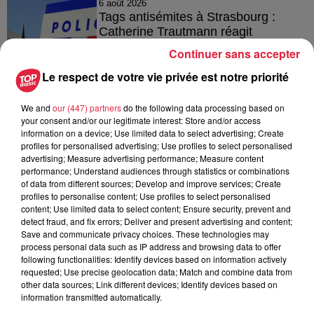
6 août 2026
Tags antisémites à Strasbourg :
Catherine Trautmann réagit
Continuer sans accepter
Le respect de votre vie privée est notre priorité
6 août 2026
We and
our (447) partners
do the following data processing based on
Au zoo de Mulhouse : rencontre
your consent and/or our legitimate interest: Store and/or access
avec les flamants rouges
information on a device; Use limited data to select advertising; Create
profiles for personalised advertising; Use profiles to select personalised
advertising; Measure advertising performance; Measure content
performance; Understand audiences through statistics or combinations
of data from different sources; Develop and improve services; Create
profiles to personalise content; Use profiles to select personalised
content; Use limited data to select content; Ensure security, prevent and
detect fraud, and fix errors; Deliver and present advertising and content;
À découvrir également
Save and communicate privacy choices. These technologies may
process personal data such as IP address and browsing data to offer
following functionalities: Identify devices based on information actively
requested; Use precise geolocation data; Match and combine data from
other data sources; Link different devices; Identify devices based on
information transmitted automatically.