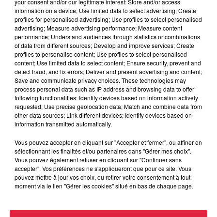
your consent and/or our legitimate interest: Store and/or access
6h38
information on a device; Use limited data to select advertising; Create
Les sentiers poussettes de la Vallée
profiles for personalised advertising; Use profiles to select personalised
de Villé
advertising; Measure advertising performance; Measure content
performance; Understand audiences through statistics or combinations
of data from different sources; Develop and improve services; Create
profiles to personalise content; Use profiles to select personalised
content; Use limited data to select content; Ensure security, prevent and
6 août 2026
detect fraud, and fix errors; Deliver and present advertising and content;
À Hoerdt, de l’eau brune sort des
Save and communicate privacy choices. These technologies may
robinets
process personal data such as IP address and browsing data to offer
following functionalities: Identify devices based on information actively
requested; Use precise geolocation data; Match and combine data from
other data sources; Link different devices; Identify devices based on
information transmitted automatically.
6 août 2026
Tags antisémites à Strasbourg :
Vous pouvez accepter en cliquant sur "Accepter et fermer", ou affiner en
sélectionnant les finalités et/ou partenaires dans "Gérer mes choix".
Catherine Trautmann réagit
Vous pouvez également refuser en cliquant sur "Continuer sans
accepter". Vos préférences ne s'appliqueront que pour ce site. Vous
pouvez mettre à jour vos choix, ou retirer votre consentement à tout
moment via le lien "Gérer les cookies" situé en bas de chaque page.