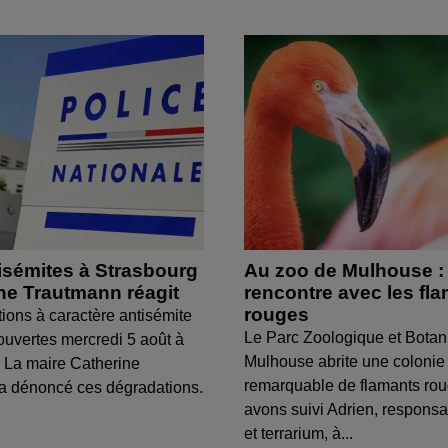
isémites à Strasbourg
Au zoo de Mulhouse :
ine Trautmann réagit
rencontre avec les fl
rouges
tions à caractère antisémite
Le Parc Zoologique et Botan
ouvertes mercredi 5 août à
Mulhouse abrite une colonie
 La maire Catherine
remarquable de flamants ro
a dénoncé ces dégradations.
avons suivi Adrien, respons
et terrarium, à...