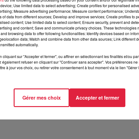
, des sorties insolites, des visites, des découvertes, du sport :
device; Use limited data to select advertising; Create profiles for personalised adver
uté rend désormais disponible gratuitement ses ouvrages "
vertising; Measure advertising performance; Measure content performance; Unders
ns of data from different sources; Develop and improve services; Create profiles to 
r de…", ce sont 12 titres du Petit Futé sur 12 villes de Fra
alised content; Use limited data to select content; Ensure security, prevent and detect
ées et de bons plans.
ertising and content; Save and communicate privacy choices. These technologies
and browsing data to offer following functionalities: Identify devices based on infor
on digitale mais sont gratuits
, sur toutes les plate-formes
eolocation data; Match and combine data from other data sources; Link different de
.com
(
pour Strasbourg
, cliquez ici
nsmitted automatically.
/article/5424/
)
cliquant sur "Accepter et fermer", ou affiner en sélectionnant les finalités et/ou pa
 également refuser en cliquant sur "Continuer sans accepter". Vos préférences ne 
tre à jour vos choix, ou retirer votre consentement à tout moment via le lien "Gérer 
1h00 Céline Rinckel
Gérer mes choix
Accepter et fermer