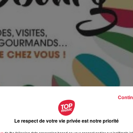
Contin
. /@Petit Futé
ttestation dans un rayon de 100 km autour de chez soi. Et le
u Petit Futé, on ne manque pas d’idées.
Le respect de votre vie privée est notre priorité
ers
do the following data processing based on your consent and/or our legitimate int