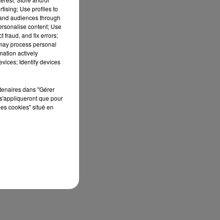
 on
tising; Use profiles to
100
tand audiences through
personalise content; Use
nce
 fraud, and fix errors;
 may process personal
mation actively
 de
vices; Identify devices
 :
rtenaires dans "Gérer
s'appliqueront que pour
les cookies" situé en