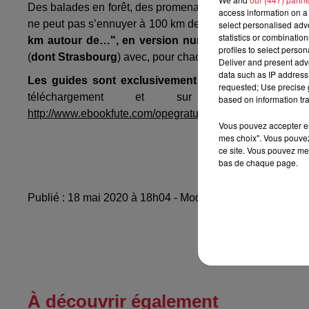
Des balades en forêt, des promenades le long d’une rivière
access information on a 
ne peut pas s’ennuyer à 100 km de chez soi.
Le Petit F
select personalised ad
statistics or combinatio
km autour de…", en version numérique.
"100 km autou
profiles to select person
(
dont Strasbourg
) avec, pour chacun, une sélection d’id
Deliver and present adv
data such as IP address 
Les guides sont exclusivement disponibles en versi
requested; Use precise g
téléchargement et sur :
ebookfute
based on information tra
http://www.ebookfute.com/opegratuite100kmautourde/detail
Vous pouvez accepter en 
mes choix". Vous pouvez
ce site. Vous pouvez met
bas de chaque page.
Publié : 18 mai 2020 à 18h04 - Modifié : 10 mai 2021 à 1
À découvrir également