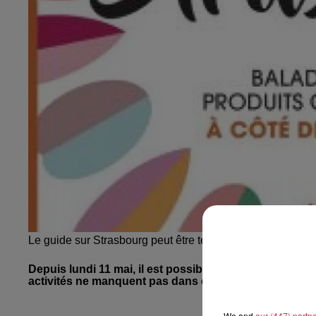
Le guide sur Strasbourg peut être téléchargé gratuitement
Depuis lundi 11 mai, il est possible de circuler sans a
activités ne manquent pas dans ce périmètre ! Grâce a
We and
our (447) partn