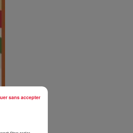
uer sans accepter
s
erest: Store and/or