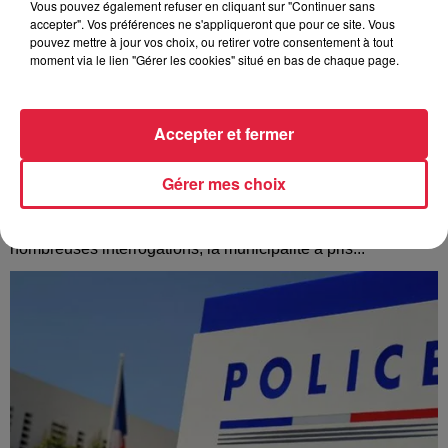
Vous pouvez également refuser en cliquant sur "Continuer sans
accepter". Vos préférences ne s'appliqueront que pour ce site. Vous
pouvez mettre à jour vos choix, ou retirer votre consentement à tout
moment via le lien "Gérer les cookies" situé en bas de chaque page.
Accepter et fermer
À Hoerdt, de l’eau brune sort des robinets
Gérer mes choix
Depuis plusieurs jours, des habitants de Hoerdt ont vu de
l’eau brune s’écouler de leurs robinets. Face aux
nombreuses interrogations, la municipalité a pris...