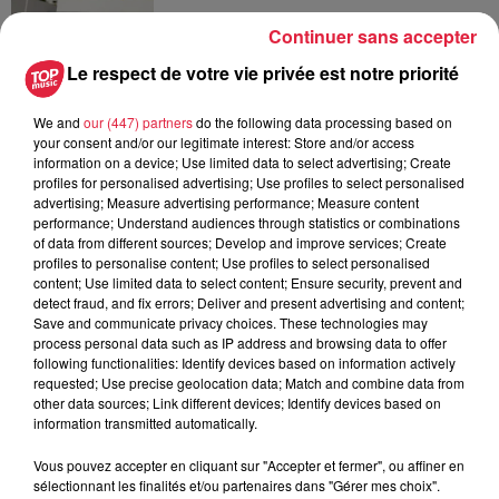
Continuer sans accepter
6 août 2026
Le respect de votre vie privée est notre priorité
Au zoo de Mulhouse : rencontre
avec les flamants rouges
We and
our (447) partners
do the following data processing based on
your consent and/or our legitimate interest: Store and/or access
information on a device; Use limited data to select advertising; Create
profiles for personalised advertising; Use profiles to select personalised
advertising; Measure advertising performance; Measure content
performance; Understand audiences through statistics or combinations
of data from different sources; Develop and improve services; Create
À découvrir également
profiles to personalise content; Use profiles to select personalised
content; Use limited data to select content; Ensure security, prevent and
detect fraud, and fix errors; Deliver and present advertising and content;
Save and communicate privacy choices. These technologies may
process personal data such as IP address and browsing data to offer
following functionalities: Identify devices based on information actively
requested; Use precise geolocation data; Match and combine data from
other data sources; Link different devices; Identify devices based on
information transmitted automatically.
Vous pouvez accepter en cliquant sur "Accepter et fermer", ou affiner en
sélectionnant les finalités et/ou partenaires dans "Gérer mes choix".