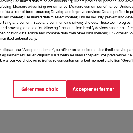
device; Use limited data to select advertising; Create profiles for personalised adver
vertising; Measure advertising performance; Measure content performance; Unders
e conseil municipal (dans 30 143 communes), la première réun
ns of data from different sources; Develop and improve services; Create profiles to 
’installation, le maire et ses adjoints seront officiellement élus.
alised content; Use limited data to select content; Ensure security, prevent and detect
ertising and content; Save and communicate privacy choices. These technologies
des conditions exceptionnelles, avec un taux d’abstention
and browsing data to offer following functionalities: Identify devices based on infor
eolocation data; Match and combine data from other data sources; Link different de
tanciation physique et d’hygiène. Merci aux assesseurs et aux
nsmitted automatically.
r.com/is2yvRM2xo
cliquant sur "Accepter et fermer", ou affiner en sélectionnant les finalités et/ou pa
 également refuser en cliquant sur "Continuer sans accepter". Vos préférences ne 
tre à jour vos choix, ou retirer votre consentement à tout moment via le lien "Gérer 
1h00 Céline Rinckel
Gérer mes choix
Accepter et fermer