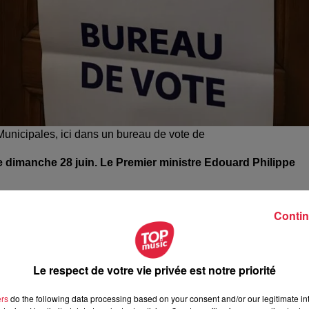
Municipales, ici dans un bureau de vote de
e dimanche 28 juin. Le Premier ministre Edouard Philippe
Contin
viron
5% des communes (5 000 communes
dont essentiellem
s : ils devront
tous porter un masque
. Les procurations ser
ontrairement à un second tour normal, les candidats auront un m
Le respect de votre vie privée est notre priorité
que donnera son accord ou non
pour le scrutin. C'est une
"cla
ers
do the following data processing based on your consent and/or our legitimate int