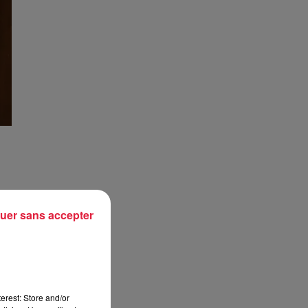
uer sans accepter
ent
ont
ois
use
erest: Store and/or