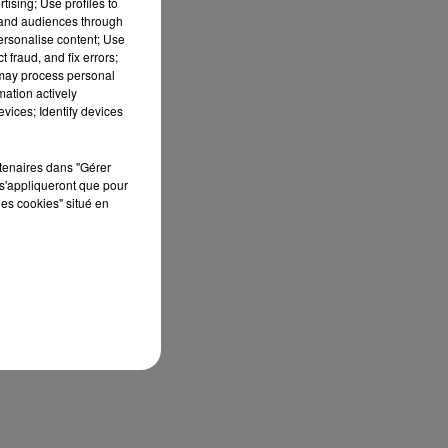
tising; Use profiles to
tand audiences through
ion
personalise content; Use
 fraud, and fix errors;
 may process personal
mation actively
vices; Identify devices
rtenaires dans "Gérer
s'appliqueront que pour
les cookies" situé en