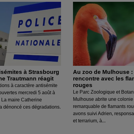
isémites à Strasbourg
Au zoo de Mulhouse :
ine Trautmann réagit
rencontre avec les fl
rouges
tions à caractère antisémite
Le Parc Zoologique et Botan
ouvertes mercredi 5 août à
Mulhouse abrite une colonie
 La maire Catherine
remarquable de flamants ro
a dénoncé ces dégradations.
avons suivi Adrien, respons
et terrarium, à...