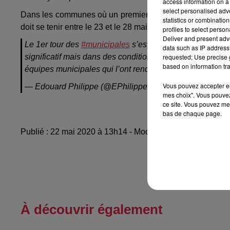
access information on a 
select personalised ad
Dans les communes où un premier tour a permis d’élire l
statistics or combinatio
doit se tenir entre le 23 et le 28 mai. Durant cette réunion d
profiles to select person
Deliver and present adv
Le 1er tour des
#municipales
s’est tenu le 15 mars dans 
data such as IP address 
requested; Use precise g
significatif mais dans des conditions rigoureuses de dis
based on information tra
équipes municipales qui l’ont rendu possible.
pic.twitte
Vous pouvez accepter en 
— Edouard Philippe (@EPhilippePM)
May 22, 2020
mes choix". Vous pouvez
ce site. Vous pouvez met
bas de chaque page.
Publié : 22 mai 2020 à 13h14 - Modifié : 10 mai 2021 à 1
À découvrir également