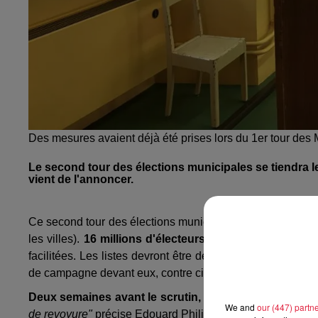
Des mesures avaient déjà été prises lors du 1er tour des 
Le second tour des élections municipales se tiendra l
vient de l'annoncer.
Ce second tour des élections municipales représente en
les villes).
16 millions d'électeurs
sont appelés aux urne
facilitées. Les listes devront être déposées le 3 juin. C
de campagne devant eux, contre cinq jours normalement.
Deux semaines avant le scrutin, le Conseil scientifi
We and
our (447) partn
de revoyure"
précise Edouard Philippe.