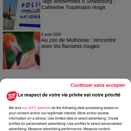
Tags antisémites à Strasbourg :
Catherine Trautmann réagit
6 août 2026
Au zoo de Mulhouse : rencontre
avec les flamants rouges
Continuer sans accepter
À découvrir également
Le respect de votre vie privée est notre priorité
We and
our (447) partners
do the following data processing based on
your consent and/or our legitimate interest: Store and/or access
information on a device; Use limited data to select advertising; Create
profiles for personalised advertising; Use profiles to select personalised
advertising; Measure advertising performance; Measure content