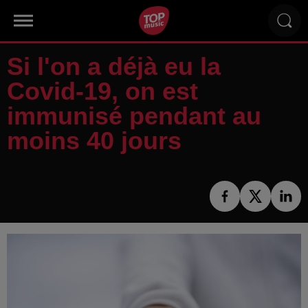
Si l'on a déjà eu la
Covid-19, on est
immunisé pendant au
moins 40 jours