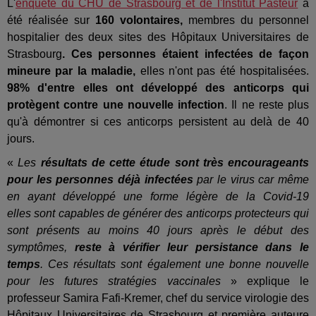
L'
enquête du CHU de Strasbourg et de l'Institut Pasteur
a
été réalisée sur
160 volontaires,
membres du personnel
hospitalier des deux sites des Hôpitaux Universitaires de
Strasbourg
. Ces personnes étaient infectées de façon
mineure par la maladie,
elles n'ont pas été hospitalisées.
98% d'entre elles ont développé des anticorps qui
protègent contre une nouvelle infection
. Il ne reste plus
qu'à démontrer si ces anticorps persistent au delà de 40
jours.
«
Les
résultats de cette étude sont très encourageants
pour les personnes déjà infectées
par le virus car même
en ayant développé une forme légère de la Covid-19
elles sont capables de générer des anticorps protecteurs qui
sont présents au moins 40 jours après le début des
symptômes,
reste à vérifier leur persistance dans le
temps
. Ces résultats sont également une bonne nouvelle
pour les futures stratégies vaccinales
» explique le
professeur Samira Fafi-Kremer, chef du service virologie des
Hôpitaux Universitaires de Strasbourg et première auteure