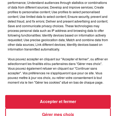
performance; Understand audiences through statistics or combinations
of data from different sources; Develop and improve services; Create
profiles to personalise content; Use profiles to select personalised
content; Use limited data to select content; Ensure security, prevent and
detect fraud, and fix errors; Deliver and present advertising and content;
Save and communicate privacy choices. These technologies may
process personal data such as IP address and browsing data to offer
following functionalities: Identify devices based on information actively
requested; Use precise geolocation data; Match and combine data from
other data sources; Link different devices; Identify devices based on
information transmitted automatically.
Vous pouvez accepter en cliquant sur "Accepter et fermer", ou affiner en
À Hoerdt, de l’eau brune sort des robinets
sélectionnant les finalités et/ou partenaires dans "Gérer mes choix".
Vous pouvez également refuser en cliquant sur "Continuer sans
Depuis plusieurs jours, des habitants de Hoerdt ont vu de
accepter". Vos préférences ne s'appliqueront que pour ce site. Vous
l’eau brune s’écouler de leurs robinets. Face aux
pouvez mettre à jour vos choix, ou retirer votre consentement à tout
nombreuses interrogations, la municipalité a pris...
moment via le lien "Gérer les cookies" situé en bas de chaque page.
Accepter et fermer
Gérer mes choix