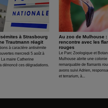
isémites à Strasbourg
Au zoo de Mulhouse :
ine Trautmann réagit
rencontre avec les fl
rouges
tions à caractère antisémite
Le Parc Zoologique et Botan
ouvertes mercredi 5 août à
Mulhouse abrite une colonie
 La maire Catherine
remarquable de flamants ro
a dénoncé ces dégradations.
avons suivi Adrien, respons
et terrarium, à...