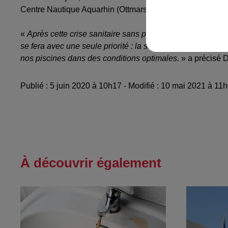
Centre Nautique Aquarhin (Ottmarsheim), dans des condi
«
Après cette crise sanitaire sans précédent, la réouver
se fera avec une seule priorité : la sécurité de tous. Les 
nos piscines dans des conditions optimales.
» a précisé 
Publié : 5 juin 2020 à 10h17 - Modifié : 10 mai 2021 à 1
À découvrir également