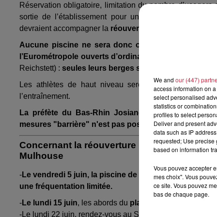
Réservation obligatoire, limitation du nombre d’usagers
sortie de l’établissement pour un plein respect des g
devraient accompagner la
réouverture, dans un premier
Aucune piscine ne sera donc ouverte dès le 2 juin
l’Eurométropole ouverts d’ordinaire à la baignade
(lac
Reichstett) :
seules leurs berges seront accessibles
.
We and
our (447) partn
Les athlètes de haut niveau seront quant à eux les 
access information on a 
l’entraînement.
select personalised ad
statistics or combinatio
La préfète du Bas-Rhin Josiane Chevalier a préven
profiles to select person
Deliver and present adv
mesures "barrière" n'est pas possible, les établisse
data such as IP address 
requested; Use precise g
Concernant la réouverture progressive des 
based on information tra
Mulhouse
Vous pouvez accepter en 
-
Le vendredi 5 juin, la piscine de l’Illberg de Mulhou
mes choix". Vous pouvez
ce site. Vous pouvez met
une fréquentation limitée.
bas de chaque page.
-
Le lundi 15 juin
, les abords du
plan d’eau de Reiningu
-Le lundi 22 juin, rendez-vous au Stade Nautique (Mulho