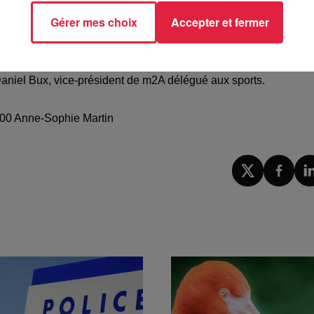
tions d’accueil aménagées.
Gérer mes choix
Accepter et fermer
ture de nos équipements nautiques et du plan d’eau de Reiningue
équipes de l’agglomération travaillent sans discontinuer pour ouvr
Daniel Bux, vice-président de m2A délégué aux sports.
1h00 Anne-Sophie Martin