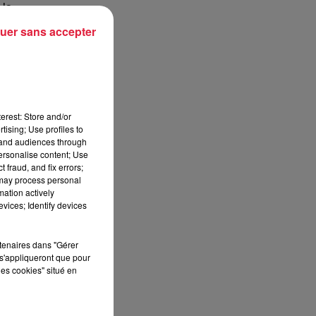
 la
qui
uer sans accepter
 de
 de
erest: Store and/or
dre
tising; Use profiles to
tand audiences through
personalise content; Use
des
 fraud, and fix errors;
 may process personal
mation actively
vices; Identify devices
rtenaires dans "Gérer
s'appliqueront que pour
les cookies" situé en
u