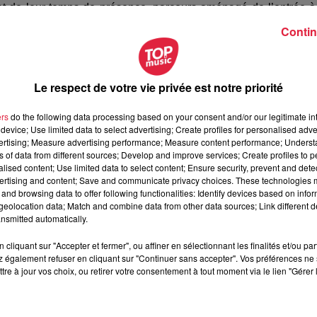
 et de leur temps de présence, parcours aménagé de l’entrée à
estes "barrière" : telles seront quelques-unes des mesures 
Contin
 temps, des 4 principales piscines de l’agglomération
.
 au grand public
.
Il en sera de même des 4 plans d’eau
 Achard, Ballastière à Schiltigheim, gravières du Baggersee et
Le respect de votre vie privée est notre priorité
ers
do the following data processing based on your consent and/or our legitimate int
seuls à pouvoir retrouver un bassin le 2 juin et à repren
device; Use limited data to select advertising; Create profiles for personalised adver
vertising; Measure advertising performance; Measure content performance; Unders
ns of data from different sources; Develop and improve services; Create profiles to 
u le 29 mai en conférence de presse, si l'application 
alised content; Use limited data to select content; Ensure security, prevent and detect
ertising and content; Save and communicate privacy choices. These technologies
ments comme les piscines ou les musées n'ouvriront pas.
and browsing data to offer following functionalities: Identify devices based on infor
eolocation data; Match and combine data from other data sources; Link different de
équipements nautiques de l’agglomération de
nsmitted automatically.
cliquant sur "Accepter et fermer", ou affiner en sélectionnant les finalités et/ou pa
se rouvre ses portes avec de nouvelles modalités d’accès et
 également refuser en cliquant sur "Continuer sans accepter". Vos préférences ne 
tre à jour vos choix, ou retirer votre consentement à tout moment via le lien "Gérer 
e
devraient retrouver leur public avec une baignade autorisée.
use), au Centre Nautique Ile Napoléon (Habsheim-Rixheim) et a