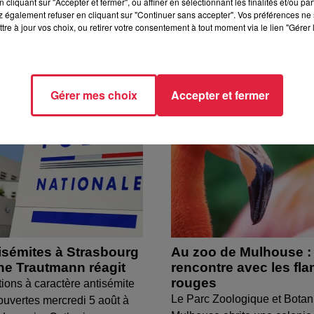
cliquant sur "Accepter et fermer", ou affiner en sélectionnant les finalités et/ou pa
 également refuser en cliquant sur "Continuer sans accepter". Vos préférences ne 
tre à jour vos choix, ou retirer votre consentement à tout moment via le lien "Gérer 
Gérer mes choix
Accepter et fermer
isémites à Strasbourg
Au zoo de Mulhouse :
ine Trautmann réagit
rencontre avec les fl
rouges
tions à caractère antisémite
Le Parc Zoologique et Botan
ouvertes mercredi 5 août à