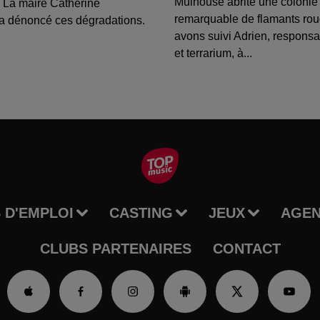
Mulhouse abrite une colonie
 La maire Catherine
remarquable de flamants ro
a dénoncé ces dégradations.
avons suivi Adrien, respons
et terrarium, à...
 D'EMPLOI
CASTING
JEUX
AGE
CLUBS PARTENAIRES
CONTACT