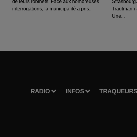
de leurs robinets. Face aux nombreuses
Strasbourg.
interrogations, la municipalité a pris...
Trautmann 
Une...
RADIO
INFOS
TRAQUEURS