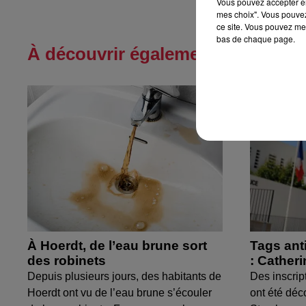
Vous pouvez accepter en 
mes choix". Vous pouvez
ce site. Vous pouvez met
bas de chaque page.
À découvrir également
À Hoerdt, de l’eau brune sort
Tags ant
des robinets
: Cather
Depuis plusieurs jours, des habitants de
Des inscrip
Hoerdt ont vu de l’eau brune s’écouler
ont été déc