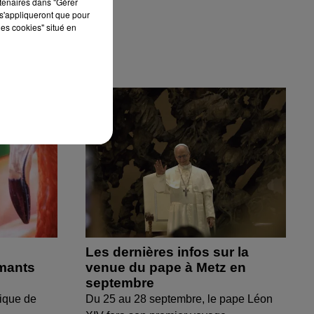
rtenaires dans "Gérer
s'appliqueront que pour
les cookies" situé en
Les dernières infos sur la
amants
venue du pape à Metz en
septembre
ique de
Du 25 au 28 septembre, le pape Léon