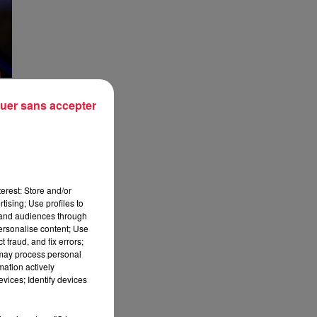
uer sans accepter
ck
.
 en
erest: Store and/or
tising; Use profiles to
tand audiences through
personalise content; Use
 fraud, and fix errors;
 may process personal
mation actively
vices; Identify devices