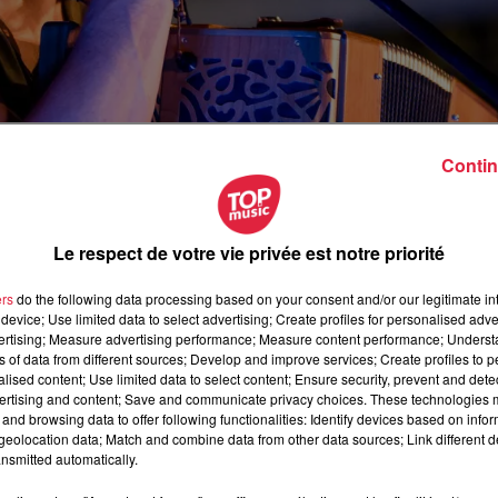
(© René Higelin)
Contin
onnel dans sa ville natale. Une première à Cernay pour le
Le respect de votre vie privée est notre priorité
rnay devant 8 000 spectateurs,
au complexe sportif Daniel E
ché de Cernay, tout le monde peut désormais acheter son billet
ers
do the following data processing based on your consent and/or our legitimate int
device; Use limited data to select advertising; Create profiles for personalised adver
vertising; Measure advertising performance; Measure content performance; Unders
ns of data from different sources; Develop and improve services; Create profiles to 
alised content; Use limited data to select content; Ensure security, prevent and detect
ertising and content; Save and communicate privacy choices. These technologies
0h39 Céline Rinckel
and browsing data to offer following functionalities: Identify devices based on infor
eolocation data; Match and combine data from other data sources; Link different de
nsmitted automatically.