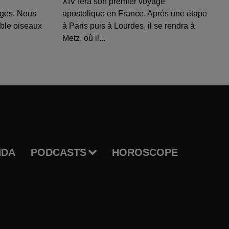
XIV fera son premier voyage
uges. Nous
apostolique en France. Après une étape
able oiseaux
à Paris puis à Lourdes, il se rendra à
Metz, où il...
NDA
PODCASTS
HOROSCOPE