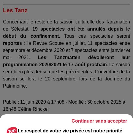
Les Tanz
Concernant le reste de la saison culturelle des Tanzmatten
de Sélestat,
19 spectacles ont été annulés depuis le
début du confinement
. Tous ces spectacles seront
reportés
: la Revue Scoute en juillet, 11 spectacles entre
septembre et décembre 2020 et 7 spectacles entre janvier et
mai 2021.
Les Tanzmatten dévoileront leur
programmation 2020/2021 le 17 août prochain.
La saison
sera bien plus dense que les précédentes. L’ouverture de la
saison se fera le 20 septembre, lors de la Journée du
Patrimoine.
Publié : 11 juin 2020 à 17h08 - Modifié : 30 octobre 2025 à
16h48 Céline Rinckel
Continuer sans accepter
Le respect de votre vie privée est notre priorité