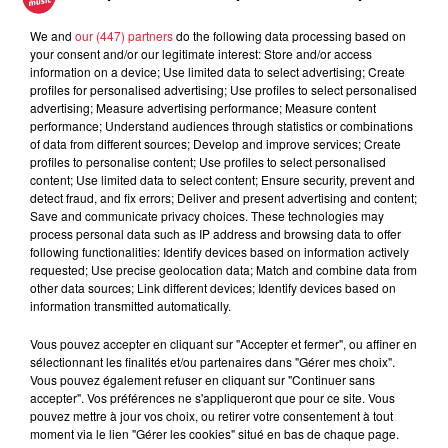
A lire aussi
We and
our (447) partners
do the following data processing based on
your consent and/or our legitimate interest: Store and/or access
information on a device; Use limited data to select advertising; Create
6 août 2026
profiles for personalised advertising; Use profiles to select personalised
À Hoerdt, de l’eau brune sort des
advertising; Measure advertising performance; Measure content
robinets
performance; Understand audiences through statistics or combinations
of data from different sources; Develop and improve services; Create
profiles to personalise content; Use profiles to select personalised
content; Use limited data to select content; Ensure security, prevent and
detect fraud, and fix errors; Deliver and present advertising and content;
Save and communicate privacy choices. These technologies may
6 août 2026
process personal data such as IP address and browsing data to offer
Tags antisémites à Strasbourg :
following functionalities: Identify devices based on information actively
Catherine Trautmann réagit
requested; Use precise geolocation data; Match and combine data from
other data sources; Link different devices; Identify devices based on
information transmitted automatically.
Vous pouvez accepter en cliquant sur "Accepter et fermer", ou affiner en
6 août 2026
sélectionnant les finalités et/ou partenaires dans "Gérer mes choix".
Au zoo de Mulhouse : rencontre
Vous pouvez également refuser en cliquant sur "Continuer sans
avec les flamants rouges
accepter". Vos préférences ne s'appliqueront que pour ce site. Vous
pouvez mettre à jour vos choix, ou retirer votre consentement à tout
moment via le lien "Gérer les cookies" situé en bas de chaque page.