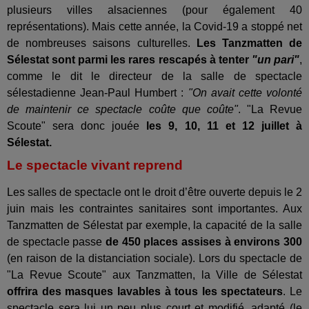
plusieurs villes alsaciennes (pour également 40
représentations). Mais cette année, la Covid-19 a stoppé net
de nombreuses saisons culturelles.
Les Tanzmatten de
Sélestat sont parmi les rares rescapés à tenter
"un pari"
,
comme le dit le directeur de la salle de spectacle
sélestadienne Jean-Paul Humbert :
"On avait cette volonté
de maintenir ce spectacle coûte que coûte"
. "La Revue
Scoute" sera donc jouée
les 9, 10, 11 et 12 juillet à
Sélestat.
Le spectacle vivant reprend
Les salles de spectacle ont le droit d’être ouverte depuis le 2
juin mais les contraintes sanitaires sont importantes. Aux
Tanzmatten de Sélestat par exemple, la capacité de la salle
de spectacle passe
de 450 places assises à environs 300
(en raison de la distanciation sociale). Lors du spectacle de
"La Revue Scoute" aux Tanzmatten, la Ville de Sélestat
offrira des masques lavables à tous les spectateurs
. Le
spectacle sera lui un peu plus court et modifié, adapté (le