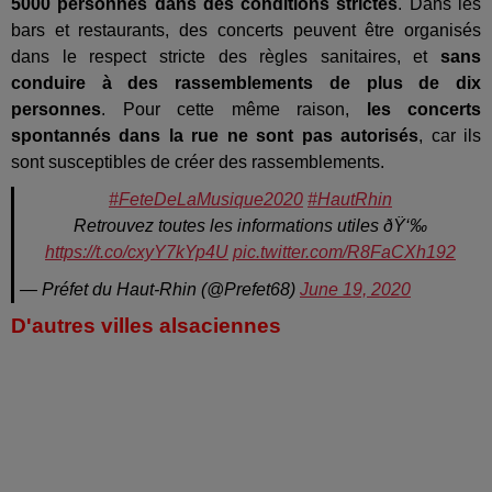
5000 personnes dans des conditions strictes
. Dans les
bars et restaurants, des concerts peuvent être organisés
dans le respect stricte des règles sanitaires, et
sans
conduire à des rassemblements de plus de dix
personnes
. Pour cette même raison,
les concerts
spontannés dans la rue ne sont pas autorisés
, car ils
sont susceptibles de créer des rassemblements.
#FeteDeLaMusique2020
#HautRhin
Retrouvez toutes les informations utiles ðŸ‘‰
https://t.co/cxyY7kYp4U
pic.twitter.com/R8FaCXh192
— Préfet du Haut-Rhin (@Prefet68)
June 19, 2020
D'autres villes alsaciennes