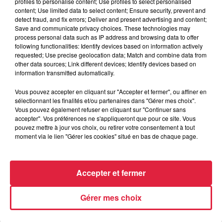
profiles to personalise content; Use profiles to select personalised
content; Use limited data to select content; Ensure security, prevent and
detect fraud, and fix errors; Deliver and present advertising and content;
Save and communicate privacy choices. These technologies may
process personal data such as IP address and browsing data to offer
following functionalities: Identify devices based on information actively
requested; Use precise geolocation data; Match and combine data from
other data sources; Link different devices; Identify devices based on
information transmitted automatically.
À Hoerdt, de l’eau brune sort des robinets
Depuis plusieurs jours, des habitants de Hoerdt ont vu de
Vous pouvez accepter en cliquant sur "Accepter et fermer", ou affiner en
sélectionnant les finalités et/ou partenaires dans "Gérer mes choix".
l’eau brune s’écouler de leurs robinets. Face aux
Vous pouvez également refuser en cliquant sur "Continuer sans
nombreuses interrogations, la municipalité a pris...
accepter". Vos préférences ne s'appliqueront que pour ce site. Vous
pouvez mettre à jour vos choix, ou retirer votre consentement à tout
moment via le lien "Gérer les cookies" situé en bas de chaque page.
Accepter et fermer
Gérer mes choix