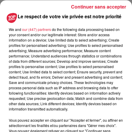
Continuer sans accepter
Publié : 25 juin 2020 à 13h05 - Modifié : 10 mai 2021 à
11h01 Rédaction
Le respect de votre vie privée est notre priorité
We and
our (447) partners
do the following data processing based on
your consent and/or our legitimate interest: Store and/or access
information on a device; Use limited data to select advertising; Create
A lire aussi
profiles for personalised advertising; Use profiles to select personalised
advertising; Measure advertising performance; Measure content
performance; Understand audiences through statistics or combinations
of data from different sources; Develop and improve services; Create
6 août 2026
profiles to personalise content; Use profiles to select personalised
À Hoerdt, de l’eau brune sort des
content; Use limited data to select content; Ensure security, prevent and
robinets
detect fraud, and fix errors; Deliver and present advertising and content;
Save and communicate privacy choices. These technologies may
process personal data such as IP address and browsing data to offer
following functionalities: Identify devices based on information actively
requested; Use precise geolocation data; Match and combine data from
6 août 2026
other data sources; Link different devices; Identify devices based on
Tags antisémites à Strasbourg :
information transmitted automatically.
Catherine Trautmann réagit
Vous pouvez accepter en cliquant sur "Accepter et fermer", ou affiner en
sélectionnant les finalités et/ou partenaires dans "Gérer mes choix".
Vous pouvez également refuser en cliquant sur "Continuer sans