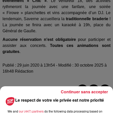
événement « Chic »
. Le vendredi 18, des activités
rythmeront la journée avec une fanfare, une soirée
« Firowe » planchettes et vins accompagnée d’un DJ. Le
lendemain, Saverne accueillera la
traditionnelle braderie
!
La journée se finira avec un karaoké à 19h, place du
Général de Gaulle.
Aucune réservation n'est obligatoire
pour participer et
assister aux concerts.
Toutes ces animations sont
gratuites
.
Publié : 29 juin 2020 à 13h54 - Modifié : 30 octobre 2025 à
16h48 Rédaction
Continuer sans accepter
A lire aussi
Le respect de votre vie privée est notre priorité
We and
our (447) partners
do the following data processing based on
6 août 2026