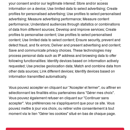
your consent and/or our legitimate interest: Store and/or access
À Hoerdt, de l’eau brune sort des
information on a device; Use limited data to select advertising; Create
robinets
profiles for personalised advertising; Use profiles to select personalised
advertising; Measure advertising performance; Measure content
performance; Understand audiences through statistics or combinations
of data from different sources; Develop and improve services; Create
profiles to personalise content; Use profiles to select personalised
6 août 2026
content; Use limited data to select content; Ensure security, prevent and
Tags antisémites à Strasbourg :
detect fraud, and fix errors; Deliver and present advertising and content;
Catherine Trautmann réagit
Save and communicate privacy choices. These technologies may
process personal data such as IP address and browsing data to offer
following functionalities: Identify devices based on information actively
requested; Use precise geolocation data; Match and combine data from
other data sources; Link different devices; Identify devices based on
information transmitted automatically.
6 août 2026
Au zoo de Mulhouse : rencontre
Vous pouvez accepter en cliquant sur "Accepter et fermer", ou affiner en
avec les flamants rouges
sélectionnant les finalités et/ou partenaires dans "Gérer mes choix".
Vous pouvez également refuser en cliquant sur "Continuer sans
accepter". Vos préférences ne s'appliqueront que pour ce site. Vous
pouvez mettre à jour vos choix, ou retirer votre consentement à tout
moment via le lien "Gérer les cookies" situé en bas de chaque page.