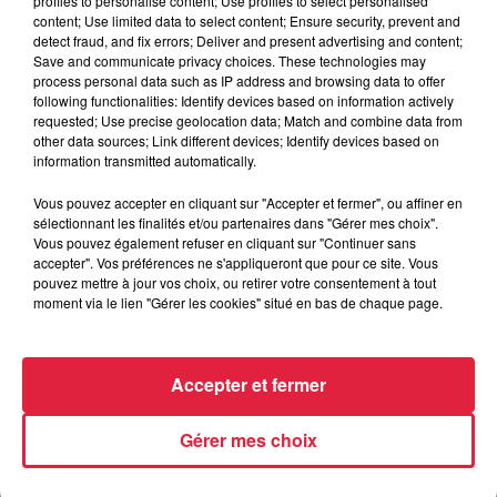
profiles to personalise content; Use profiles to select personalised
content; Use limited data to select content; Ensure security, prevent and
Publié : 10 juillet 2020 à 15h59 - Modifié : 30 octobre 2025 à
detect fraud, and fix errors; Deliver and present advertising and content;
16h48 Céline Rinckel
Save and communicate privacy choices. These technologies may
process personal data such as IP address and browsing data to offer
following functionalities: Identify devices based on information actively
requested; Use precise geolocation data; Match and combine data from
other data sources; Link different devices; Identify devices based on
information transmitted automatically.
A lire aussi
Vous pouvez accepter en cliquant sur "Accepter et fermer", ou affiner en
sélectionnant les finalités et/ou partenaires dans "Gérer mes choix".
6 août 2026
Vous pouvez également refuser en cliquant sur "Continuer sans
À Hoerdt, de l’eau brune sort des
accepter". Vos préférences ne s'appliqueront que pour ce site. Vous
robinets
pouvez mettre à jour vos choix, ou retirer votre consentement à tout
moment via le lien "Gérer les cookies" situé en bas de chaque page.
Accepter et fermer
6 août 2026
Tags antisémites à Strasbourg :
Catherine Trautmann réagit
Gérer mes choix