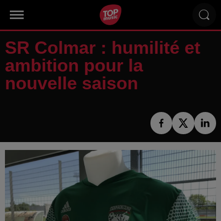
SR Colmar : humilité et
ambition pour la
nouvelle saison