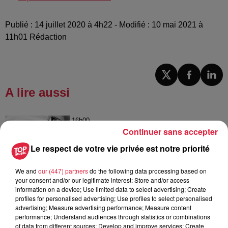
Publié : 14 juillet 2020 à 4h22 - Modifié : 10 mai 2021 à
11h01 Rédaction
A lire aussi
16h00
À Hoerdt, de l’eau brune sort des
Continuer sans accepter
robinets
Le respect de votre vie privée est notre priorité
We and
our (447) partners
do the following data processing based on
your consent and/or our legitimate interest: Store and/or access
15h54
information on a device; Use limited data to select advertising; Create
Tags antisémites à Strasbourg :
profiles for personalised advertising; Use profiles to select personalised
advertising; Measure advertising performance; Measure content
Catherine Trautmann réagit
performance; Understand audiences through statistics or combinations
of data from different sources; Develop and improve services; Create