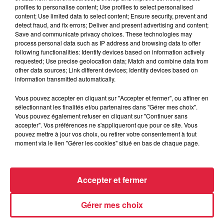
profiles to personalise content; Use profiles to select personalised
content; Use limited data to select content; Ensure security, prevent and
detect fraud, and fix errors; Deliver and present advertising and content;
14h33
Save and communicate privacy choices. These technologies may
Au zoo de Mulhouse : rencontre
process personal data such as IP address and browsing data to offer
avec les flamants rouges
following functionalities: Identify devices based on information actively
requested; Use precise geolocation data; Match and combine data from
other data sources; Link different devices; Identify devices based on
information transmitted automatically.
Vous pouvez accepter en cliquant sur "Accepter et fermer", ou affiner en
sélectionnant les finalités et/ou partenaires dans "Gérer mes choix".
Vous pouvez également refuser en cliquant sur "Continuer sans
À découvrir également
accepter". Vos préférences ne s'appliqueront que pour ce site. Vous
pouvez mettre à jour vos choix, ou retirer votre consentement à tout
moment via le lien "Gérer les cookies" situé en bas de chaque page.
Accepter et fermer
Gérer mes choix