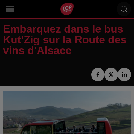
Embarquez dans le bus
Kut'Zig sur la Route des
vins d'Alsace