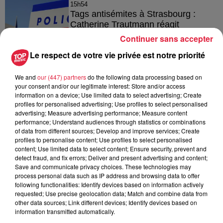
15h54
Tags antisémites à Strasbourg :
Catherine Trautmann réagit
Continuer sans accepter
Le respect de votre vie privée est notre priorité
14h33
We and
our (447) partners
do the following data processing based on
Au zoo de Mulhouse : rencontre
your consent and/or our legitimate interest: Store and/or access
avec les flamants rouges
information on a device; Use limited data to select advertising; Create
profiles for personalised advertising; Use profiles to select personalised
advertising; Measure advertising performance; Measure content
performance; Understand audiences through statistics or combinations
of data from different sources; Develop and improve services; Create
profiles to personalise content; Use profiles to select personalised
content; Use limited data to select content; Ensure security, prevent and
detect fraud, and fix errors; Deliver and present advertising and content;
À découvrir également
Save and communicate privacy choices. These technologies may
process personal data such as IP address and browsing data to offer
following functionalities: Identify devices based on information actively
requested; Use precise geolocation data; Match and combine data from
other data sources; Link different devices; Identify devices based on
information transmitted automatically.