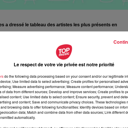
s a dressé le tableau des artistes les plus présents en
Contin
ion de près de
500 festivals français
, sur la période fin mars à 
ère
 duo de frères rappeurs,
Bigflo & Oli
pointe à la 1
place de
ls différents.
Eddy de Pretto
, qui fait partie des sensati
Le respect de votre vie privée est notre priorité
. Liste très éclectique puisque l'on passe du groupe de reg
t également partie de la liste.
ers
do the following data processing based on your consent and/or our legitimate int
device; Use limited data to select advertising; Create profiles for personalised adver
!!
vertising; Measure advertising performance; Measure content performance; Unders
ns of data from different sources; Develop and improve services; Create profiles to 
rdoreille
.
alised content; Use limited data to select content; Ensure security, prevent and detect
ertising and content; Save and communicate privacy choices. These technologies
 10h39 Maxime Haas
and browsing data to offer following functionalities: Identify devices based on infor
eolocation data; Match and combine data from other data sources; Link different de
nsmitted automatically.