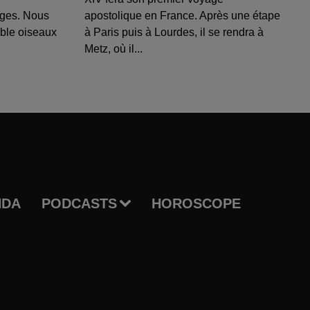
uges. Nous
apostolique en France. Après une étape
able oiseaux
à Paris puis à Lourdes, il se rendra à
Metz, où il...
NDA
PODCASTS
HOROSCOPE