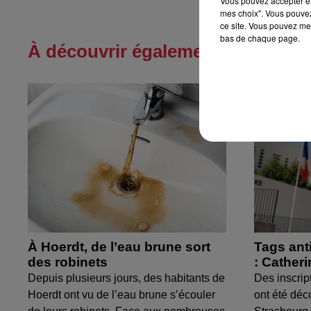
Vous pouvez accepter en 
mes choix". Vous pouvez
ce site. Vous pouvez met
bas de chaque page.
À découvrir également
À Hoerdt, de l’eau brune sort
Tags ant
des robinets
: Cather
Depuis plusieurs jours, des habitants de
Des inscrip
Hoerdt ont vu de l’eau brune s’écouler
ont été déc