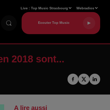
Live :
Top Music Strasbourg
Webradios
en 2018 sont...
A lire aussi