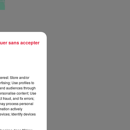
uer sans accepter
fin
 ce
ons
gae
erest: Store and/or
tising; Use profiles to
tand audiences through
personalise content; Use
 fraud, and fix errors;
 may process personal
mation actively
vices; Identify devices