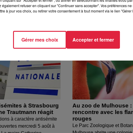
cliquant sur "Accepter et fermer", ou affiner en sélectionnant les finalités et/ou pa
 également refuser en cliquant sur "Continuer sans accepter". Vos préférences ne 
tre à jour vos choix, ou retirer votre consentement à tout moment via le lien "Gérer 
Gérer mes choix
Accepter et fermer
isémites à Strasbourg
Au zoo de Mulhouse :
ine Trautmann réagit
rencontre avec les fl
rouges
tions à caractère antisémite
Le Parc Zoologique et Botan
ouvertes mercredi 5 août à
Mulhouse abrite une colonie