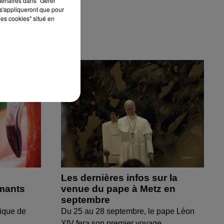
rtenaires dans "Gérer
s'appliqueront que pour
les cookies" situé en
Les dernières infos sur la
amants
venue du pape à Metz en
septembre
ique de
Du 25 au 28 septembre, le pape Léon
XIV fera son premier voyage