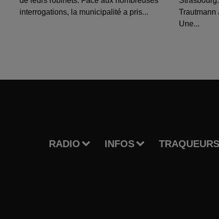
de leurs robinets. Face aux nombreuses
Strasbourg.
interrogations, la municipalité a pris...
Trautmann 
Une...
RADIO
INFOS
TRAQUEURS