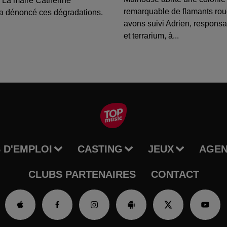
 La maire Catherine
remarquable de flamants ro
a dénoncé ces dégradations.
avons suivi Adrien, respons
et terrarium, à...
 D'EMPLOI
CASTING
JEUX
AGE
CLUBS PARTENAIRES
CONTACT