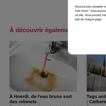
Vous pouvez accepter en 
mes choix". Vous pouvez
ce site. Vous pouvez met
bas de chaque page.
À découvrir également
À Hoerdt, de l’eau brune sort
Tags ant
des robinets
: Cather