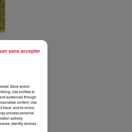
uer sans accepter
est
ire
 le
erest: Store and/or
tising; Use profiles to
tand audiences through
 du
personalise content; Use
 fraud, and fix errors;
 may process personal
mation actively
vices; Identify devices