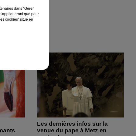
rtenaires dans "Gérer
s'appliqueront que pour
les cookies" situé en
Les dernières infos sur la
amants
venue du pape à Metz en