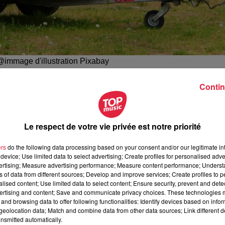
/@immage d'illustration Pixabay
toroute dans les deux sens au niveau de la RD 1340 entre
Contin
 qui s'était coincé la jambe dans un van.
ns les deux sens ce mardi matin peu avant 10h. Un cheval s’
Le respect de votre vie privée est notre priorité
is de panique,
l’animal en extrême excitation menaçait de fa
rmerie a préféré fermer l’autoroute en attendant les secours et
ers
do the following data processing based on your consent and/or our legitimate int
device; Use limited data to select advertising; Create profiles for personalised adver
vertising; Measure advertising performance; Measure content performance; Unders
rofité pour dégager l'autoroute afin de pouvoir
libérer la jambe
ns of data from different sources; Develop and improve services; Create profiles to 
alised content; Use limited data to select content; Ensure security, prevent and detect
ertising and content; Save and communicate privacy choices. These technologies
and browsing data to offer following functionalities: Identify devices based on infor
eolocation data; Match and combine data from other data sources; Link different de
h02 Estelle Burckel
nsmitted automatically.