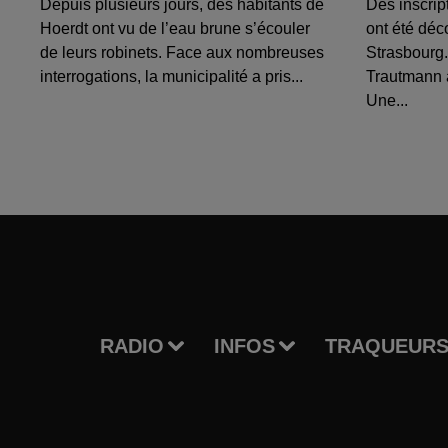
Depuis plusieurs jours, des habitants de
Des inscrip
Hoerdt ont vu de l’eau brune s’écouler
ont été déc
de leurs robinets. Face aux nombreuses
Strasbourg.
interrogations, la municipalité a pris...
Trautmann 
Une...
RADIO
INFOS
TRAQUEURS