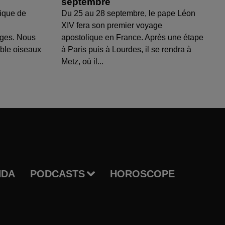
septembre
ique de
Du 25 au 28 septembre, le pape Léon
XIV fera son premier voyage
uges. Nous
apostolique en France. Après une étape
able oiseaux
à Paris puis à Lourdes, il se rendra à
Metz, où il...
NDA
PODCASTS
HOROSCOPE