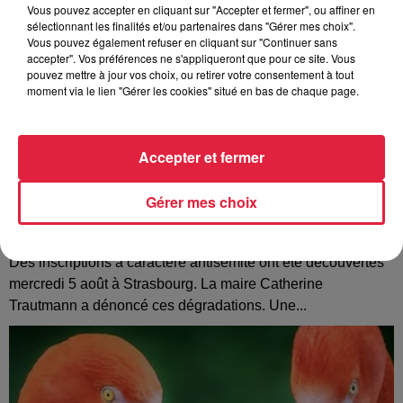
Vous pouvez accepter en cliquant sur "Accepter et fermer", ou affiner en
sélectionnant les finalités et/ou partenaires dans "Gérer mes choix".
Vous pouvez également refuser en cliquant sur "Continuer sans
accepter". Vos préférences ne s'appliqueront que pour ce site. Vous
pouvez mettre à jour vos choix, ou retirer votre consentement à tout
moment via le lien "Gérer les cookies" situé en bas de chaque page.
Accepter et fermer
Gérer mes choix
Tags antisémites à Strasbourg : Catherine
Trautmann réagit
Des inscriptions à caractère antisémite ont été découvertes
mercredi 5 août à Strasbourg. La maire Catherine
Trautmann a dénoncé ces dégradations. Une...