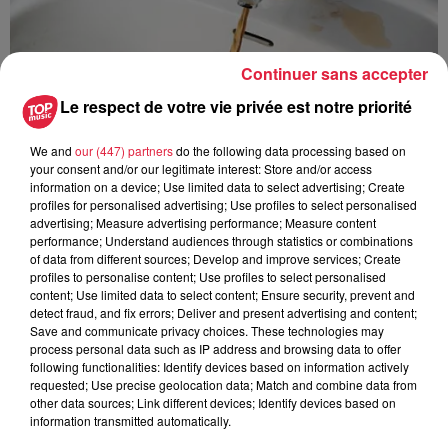
Continuer sans accepter
Le respect de votre vie privée est notre priorité
We and
our (447) partners
do the following data processing based on
your consent and/or our legitimate interest: Store and/or access
information on a device; Use limited data to select advertising; Create
profiles for personalised advertising; Use profiles to select personalised
advertising; Measure advertising performance; Measure content
performance; Understand audiences through statistics or combinations
À Hoerdt, de l’eau brune sort des robinets
of data from different sources; Develop and improve services; Create
profiles to personalise content; Use profiles to select personalised
Depuis plusieurs jours, des habitants de Hoerdt ont vu de
content; Use limited data to select content; Ensure security, prevent and
l’eau brune s’écouler de leurs robinets. Face aux
detect fraud, and fix errors; Deliver and present advertising and content;
Save and communicate privacy choices. These technologies may
nombreuses interrogations, la municipalité a pris...
process personal data such as IP address and browsing data to offer
following functionalities: Identify devices based on information actively
requested; Use precise geolocation data; Match and combine data from
other data sources; Link different devices; Identify devices based on
information transmitted automatically.