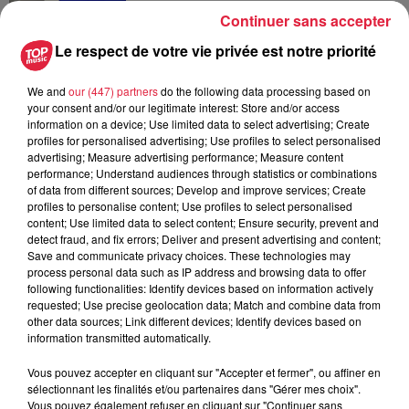
Continuer sans accepter
6 août 2026
Au zoo de Mulhouse : rencontre
Le respect de votre vie privée est notre priorité
avec les flamants rouges
We and
our (447) partners
do the following data processing based on
your consent and/or our legitimate interest: Store and/or access
information on a device; Use limited data to select advertising; Create
profiles for personalised advertising; Use profiles to select personalised
advertising; Measure advertising performance; Measure content
performance; Understand audiences through statistics or combinations
of data from different sources; Develop and improve services; Create
À découvrir également
profiles to personalise content; Use profiles to select personalised
content; Use limited data to select content; Ensure security, prevent and
detect fraud, and fix errors; Deliver and present advertising and content;
Save and communicate privacy choices. These technologies may
process personal data such as IP address and browsing data to offer
following functionalities: Identify devices based on information actively
requested; Use precise geolocation data; Match and combine data from
other data sources; Link different devices; Identify devices based on
information transmitted automatically.
Vous pouvez accepter en cliquant sur "Accepter et fermer", ou affiner en
sélectionnant les finalités et/ou partenaires dans "Gérer mes choix".
Vous pouvez également refuser en cliquant sur "Continuer sans