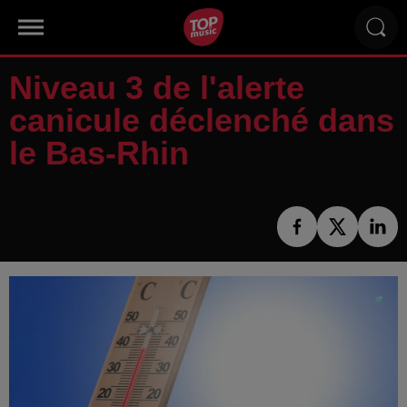
Niveau 3 de l'alerte
canicule déclenché dans
le Bas-Rhin