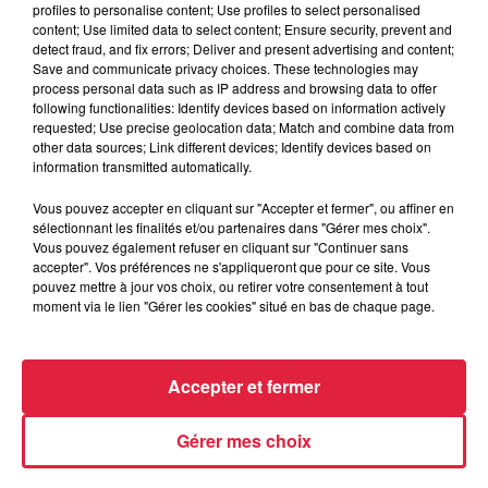
profiles to personalise content; Use profiles to select personalised
4 août 2026
content; Use limited data to select content; Ensure security, prevent and
Bischheim : disparition d’une
detect fraud, and fix errors; Deliver and present advertising and content;
adolescente de 16 ans
Save and communicate privacy choices. These technologies may
process personal data such as IP address and browsing data to offer
following functionalities: Identify devices based on information actively
requested; Use precise geolocation data; Match and combine data from
other data sources; Link different devices; Identify devices based on
information transmitted automatically.
Vous pouvez accepter en cliquant sur "Accepter et fermer", ou affiner en
À découvrir également
sélectionnant les finalités et/ou partenaires dans "Gérer mes choix".
Vous pouvez également refuser en cliquant sur "Continuer sans
accepter". Vos préférences ne s'appliqueront que pour ce site. Vous
pouvez mettre à jour vos choix, ou retirer votre consentement à tout
moment via le lien "Gérer les cookies" situé en bas de chaque page.
Accepter et fermer
Gérer mes choix