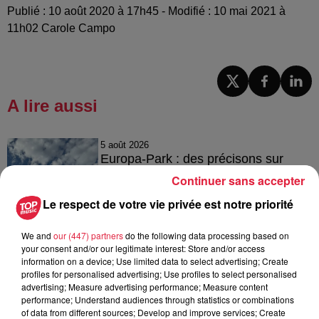
Publié : 10 août 2020 à 17h45 - Modifié : 10 mai 2021 à
11h02 Carole Campo
A lire aussi
5 août 2026
Europa-Park : des précisons sur
l’après Euro-Mir
Continuer sans accepter
Le respect de votre vie privée est notre priorité
We and
our (447) partners
do the following data processing based on
4 août 2026
your consent and/or our legitimate interest: Store and/or access
Vélos d'occasion en Alsace : les
information on a device; Use limited data to select advertising; Create
meilleures adresses pour rouler à...
profiles for personalised advertising; Use profiles to select personalised
advertising; Measure advertising performance; Measure content
performance; Understand audiences through statistics or combinations
of data from different sources; Develop and improve services; Create